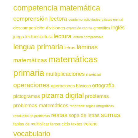
competencia matemática
comprensión lectora
cuaderno actividades
cálculo mental
inglés
descomposición
divisiones
gramática
expresión escrita
lectura
juego
lectoescritura
lectura comprensiva
lengua primaria
láminas
letras
matemáticas
matemáticas
primaria
multiplicaciones
navidad
operaciones
ortografía
operaciones básicas
pizarra digital
pictogramas
problemas
problemas matemáticos
recortable
reglas ortográficas
sumas
restas
sopa de letras
resolución de problemas
verano
tablas de multiplicar
tercer ciclo
textos
vocabulario