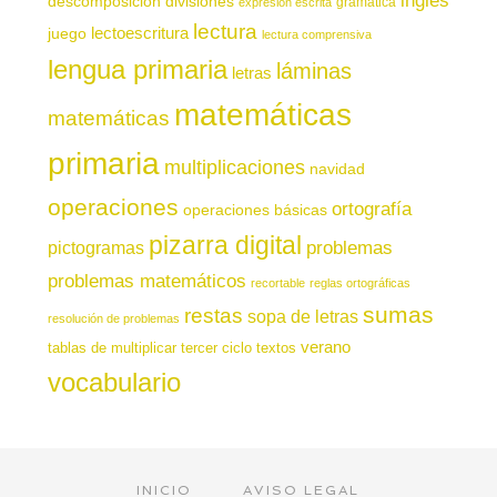
descomposición
divisiones
gramática
expresión escrita
lectura
juego
lectoescritura
lectura comprensiva
lengua primaria
láminas
letras
matemáticas
matemáticas
primaria
multiplicaciones
navidad
operaciones
ortografía
operaciones básicas
pizarra digital
pictogramas
problemas
problemas matemáticos
recortable
reglas ortográficas
sumas
restas
sopa de letras
resolución de problemas
verano
tablas de multiplicar
tercer ciclo
textos
vocabulario
INICIO
AVISO LEGAL