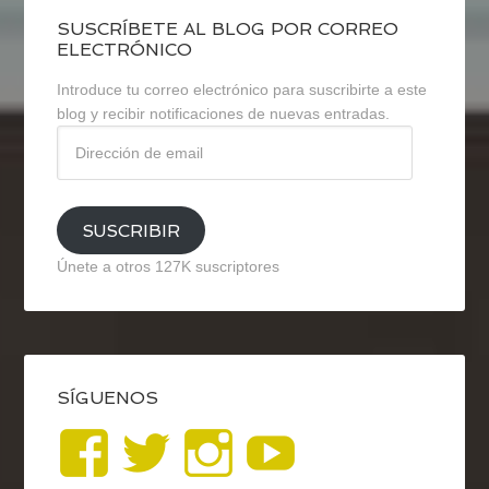
SUSCRÍBETE AL BLOG POR CORREO
ELECTRÓNICO
Introduce tu correo electrónico para suscribirte a este
blog y recibir notificaciones de nuevas entradas.
Dirección
de
email
SUSCRIBIR
Únete a otros 127K suscriptores
SÍGUENOS
Ver
Ver
Ver
YouTub