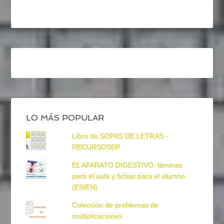
LO MÁS POPULAR
Libro de SOPAS DE LETRAS -
RECURSOSEP
EL APARATO DIGESTIVO: láminas
para el aula y fichas para el alumno
(ES/EN)
Colección de problemas de
multiplicaciones