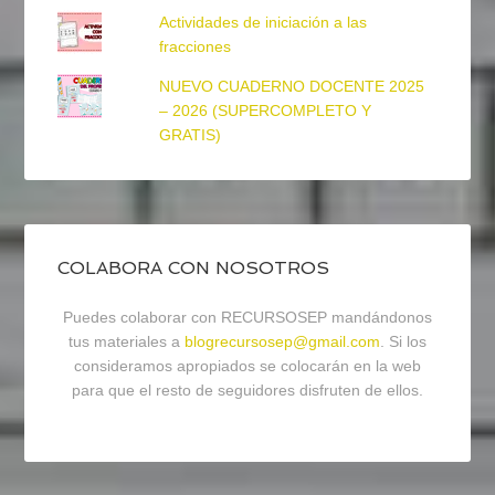
Actividades de iniciación a las
fracciones
NUEVO CUADERNO DOCENTE 2025
– 2026 (SUPERCOMPLETO Y
GRATIS)
COLABORA CON NOSOTROS
Puedes colaborar con RECURSOSEP mandándonos
tus materiales a
blogrecursosep@gmail.com
. Si los
consideramos apropiados se colocarán en la web
para que el resto de seguidores disfruten de ellos.