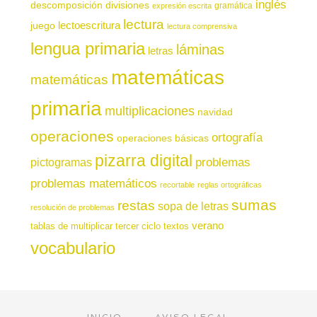
inglés
descomposición
divisiones
gramática
expresión escrita
lectura
juego
lectoescritura
lectura comprensiva
lengua primaria
láminas
letras
matemáticas
matemáticas
primaria
multiplicaciones
navidad
operaciones
ortografía
operaciones básicas
pizarra digital
pictogramas
problemas
problemas matemáticos
recortable
reglas ortográficas
sumas
restas
sopa de letras
resolución de problemas
verano
tablas de multiplicar
tercer ciclo
textos
vocabulario
INICIO
AVISO LEGAL