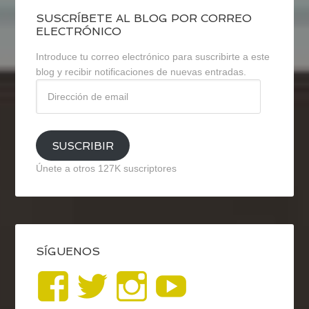
SUSCRÍBETE AL BLOG POR CORREO
ELECTRÓNICO
Introduce tu correo electrónico para suscribirte a este
blog y recibir notificaciones de nuevas entradas.
Dirección
de
email
SUSCRIBIR
Únete a otros 127K suscriptores
SÍGUENOS
Ver
Ver
Ver
YouTub