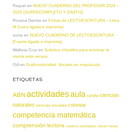
Raquel
en
NUEVO CUADERNO DEL PROFESOR 2024 –
2025 (SUPERCOMPLETO Y GRATIS)
Roxana Denise
en
Fichas de LECTOESCRITURA – Letra
M (Letra ligada e imprenta)
sonia
en
NUEVO CUADERNO DE LECTOESCRITURA
[Fuente ligada e imprenta]
Walkiria Cruz
en
Sudokus infantiles para entrenar la
mente este verano
ISA
en
Grafomotricidad. Vocales en mayúscula
ETIQUETAS
actividades
aula
ABN
ciencias
cartilla
naturales
colorear
ciencias sociales
competencia matemática
comprensión lectora
cuaderno actividades
cálculo mental