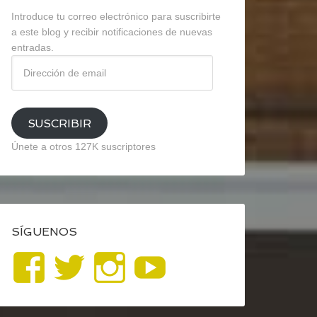
Introduce tu correo electrónico para suscribirte
a este blog y recibir notificaciones de nuevas
entradas.
Dirección
de
email
SUSCRIBIR
Únete a otros 127K suscriptores
SÍGUENOS
Ver
Ver
Ver
YouTube
perfil
perfil
perfil