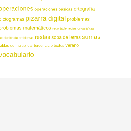
operaciones
ortografía
operaciones básicas
pizarra digital
pictogramas
problemas
problemas matemáticos
recortable
reglas ortográficas
sumas
restas
sopa de letras
resolución de problemas
verano
tablas de multiplicar
tercer ciclo
textos
vocabulario