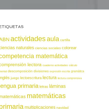
ETIQUETAS
actividades
aula
ABN
cartilla
ciencias naturales
colorear
ciencias sociales
competencia matemática
comprensión lectora
cuaderno actividades
cálculo
descomposición
divisiones
gramática
mental
expresión escrita
lectura
inglés
juego
lectoescritura
lectura comprensiva
lengua primaria
láminas
letras
matemáticas
matemáticas
primaria
multiplicaciones
navidad