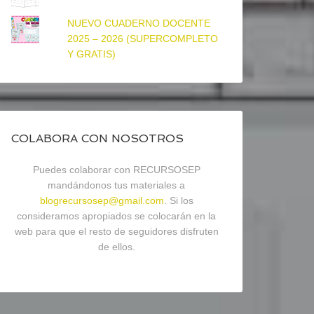
NUEVO CUADERNO DOCENTE
2025 – 2026 (SUPERCOMPLETO
Y GRATIS)
COLABORA CON NOSOTROS
Puedes colaborar con RECURSOSEP
mandándonos tus materiales a
blogrecursosep@gmail.com
. Si los
consideramos apropiados se colocarán en la
web para que el resto de seguidores disfruten
de ellos.