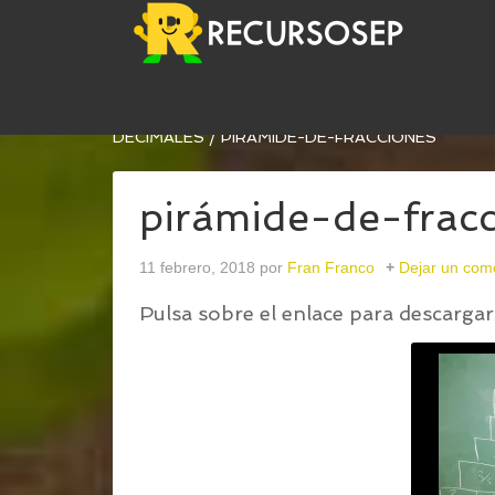
USTED ESTÁ AQUÍ:
INICIO
/
PIRÁMIDES DE FRA
DECIMALES
/
PIRÁMIDE-DE-FRACCIONES
pirámide-de-frac
11 febrero, 2018
por
Fran Franco
Dejar un com
Pulsa sobre el enlace para descargar 