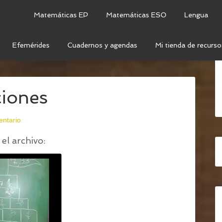
Matemáticas EP
Matemáticas ESO
Lengua
Efemérides
Cuadernos y agendas
Mi tienda de recurso
CCIONES: SUMA DE FRACCIONES, NÚMEROS MIXTOS Y
ciones
entario
el archivo: