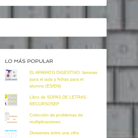
LO MÁS POPULAR
EL APARATO DIGESTIVO: láminas
para el aula y fichas para el
alumno (ES/EN)
Libro de SOPAS DE LETRAS -
RECURSOSEP
Colección de problemas de
multiplicaciones
Divisiones entre una cifra