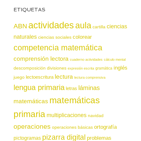
ETIQUETAS
actividades
aula
ABN
ciencias
cartilla
naturales
colorear
ciencias sociales
competencia matemática
comprensión lectora
cuaderno actividades
cálculo mental
inglés
descomposición
divisiones
gramática
expresión escrita
lectura
juego
lectoescritura
lectura comprensiva
lengua primaria
láminas
letras
matemáticas
matemáticas
primaria
multiplicaciones
navidad
operaciones
ortografía
operaciones básicas
pizarra digital
pictogramas
problemas