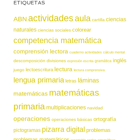
ETIQUETAS
actividades
aula
ABN
ciencias
cartilla
naturales
colorear
ciencias sociales
competencia matemática
comprensión lectora
cuaderno actividades
cálculo mental
inglés
descomposición
divisiones
gramática
expresión escrita
lectura
juego
lectoescritura
lectura comprensiva
lengua primaria
láminas
letras
matemáticas
matemáticas
primaria
multiplicaciones
navidad
operaciones
ortografía
operaciones básicas
pizarra digital
pictogramas
problemas
problemas matemáticos
recortable
reglas ortográficas