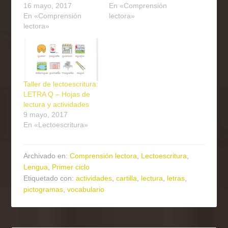
16 mayo, 2017
En «Comprensión
En «Comprensión
lectora»
lectora»
Taller de lectoescritura:
LETRA Q – Hojas de
lectura y actividades
9 mayo, 2017
En «Lectoescritura»
Archivado en:
Comprensión lectora
,
Lectoescritura
,
Lengua
,
Primer ciclo
Etiquetado con:
actividades
,
cartilla
,
lectura
,
letras
,
pictogramas
,
vocabulario