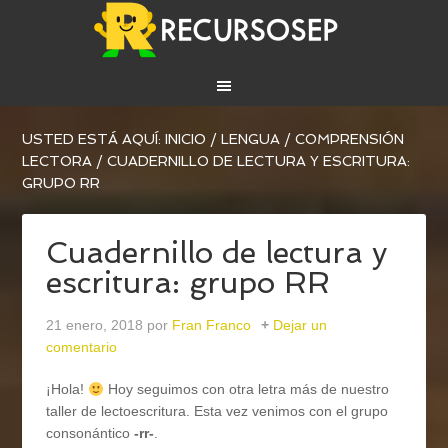
USTED ESTÁ AQUÍ:
INICIO
/
LENGUA
/
COMPRENSIÓN
LECTORA
/
CUADERNILLO DE LECTURA Y ESCRITURA:
GRUPO RR
Cuadernillo de lectura y
escritura: grupo RR
21 enero, 2018
por
Fran Franco
Dejar un
comentario
¡Hola!
Hoy seguimos con otra letra más de nuestro
taller de lectoescritura. Esta vez venimos con el grupo
consonántico
-rr-
.