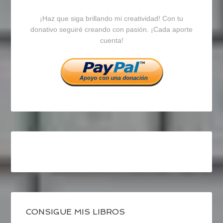
blogrecursosep
recursosep
recursosep
¡Haz que siga brillando mi creatividad! Con tu
en
en
en
donativo seguiré creando con pasión. ¡Cada aporte
cuenta!
Facebook
Twitter
Instagram
CONSIGUE MIS LIBROS