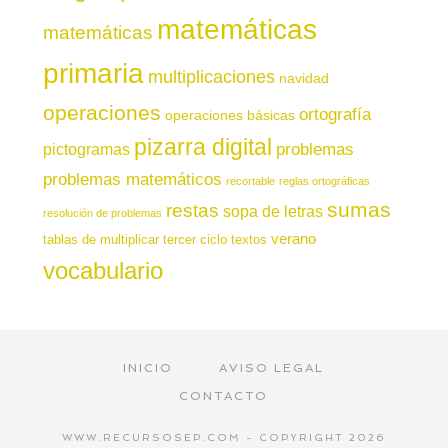
matemáticas
matemáticas
primaria
multiplicaciones
navidad
operaciones
ortografía
operaciones básicas
pizarra digital
pictogramas
problemas
problemas matemáticos
recortable
reglas ortográficas
sumas
restas
sopa de letras
resolución de problemas
verano
tablas de multiplicar
tercer ciclo
textos
vocabulario
INICIO
AVISO LEGAL
CONTACTO
WWW.RECURSOSEP.COM - COPYRIGHT 2026