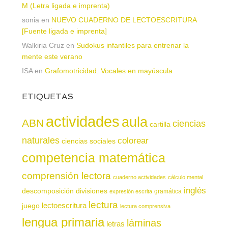
M (Letra ligada e imprenta)
sonia
en
NUEVO CUADERNO DE LECTOESCRITURA
[Fuente ligada e imprenta]
Walkiria Cruz
en
Sudokus infantiles para entrenar la
mente este verano
ISA
en
Grafomotricidad. Vocales en mayúscula
ETIQUETAS
actividades
aula
ABN
ciencias
cartilla
naturales
colorear
ciencias sociales
competencia matemática
comprensión lectora
cuaderno actividades
cálculo mental
inglés
descomposición
divisiones
gramática
expresión escrita
lectura
juego
lectoescritura
lectura comprensiva
lengua primaria
láminas
letras