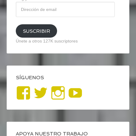
Dirección
de
email
SUSCRIBIR
Únete a otros 127K suscriptores
SÍGUENOS
Ver
Ver
Ver
YouTub
perfil
perfil
perfil
de
de
de
APOYA NUESTRO TRABAJO