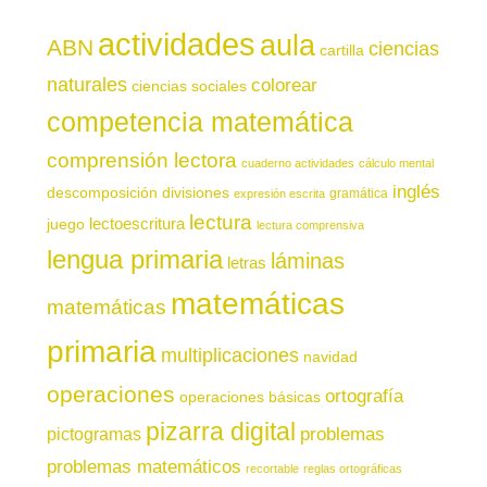
actividades
aula
ABN
ciencias
cartilla
naturales
colorear
ciencias sociales
competencia matemática
comprensión lectora
cuaderno actividades
cálculo mental
inglés
descomposición
divisiones
gramática
expresión escrita
lectura
juego
lectoescritura
lectura comprensiva
lengua primaria
láminas
letras
matemáticas
matemáticas
primaria
multiplicaciones
navidad
operaciones
ortografía
operaciones básicas
pizarra digital
pictogramas
problemas
problemas matemáticos
recortable
reglas ortográficas