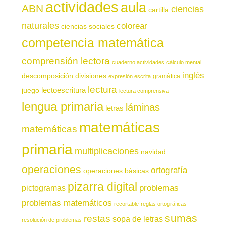
actividades
aula
ABN
ciencias
cartilla
naturales
colorear
ciencias sociales
competencia matemática
comprensión lectora
cuaderno actividades
cálculo mental
inglés
descomposición
divisiones
gramática
expresión escrita
lectura
juego
lectoescritura
lectura comprensiva
lengua primaria
láminas
letras
matemáticas
matemáticas
primaria
multiplicaciones
navidad
operaciones
ortografía
operaciones básicas
pizarra digital
pictogramas
problemas
problemas matemáticos
recortable
reglas ortográficas
sumas
restas
sopa de letras
resolución de problemas