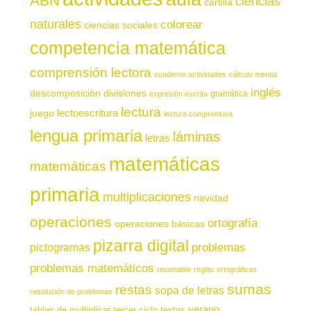
ABN
ciencias
cartilla
naturales
colorear
ciencias sociales
competencia matemática
comprensión lectora
cuaderno actividades
cálculo mental
inglés
descomposición
divisiones
gramática
expresión escrita
lectura
juego
lectoescritura
lectura comprensiva
lengua primaria
láminas
letras
matemáticas
matemáticas
primaria
multiplicaciones
navidad
operaciones
ortografía
operaciones básicas
pizarra digital
pictogramas
problemas
problemas matemáticos
recortable
reglas ortográficas
sumas
restas
sopa de letras
resolución de problemas
verano
tablas de multiplicar
tercer ciclo
textos