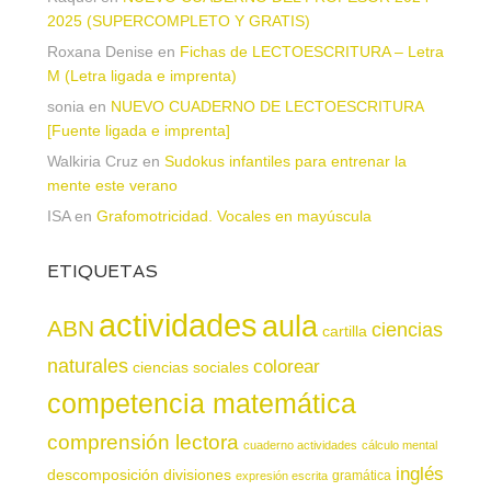
2025 (SUPERCOMPLETO Y GRATIS)
Roxana Denise
en
Fichas de LECTOESCRITURA – Letra
M (Letra ligada e imprenta)
sonia
en
NUEVO CUADERNO DE LECTOESCRITURA
[Fuente ligada e imprenta]
Walkiria Cruz
en
Sudokus infantiles para entrenar la
mente este verano
ISA
en
Grafomotricidad. Vocales en mayúscula
ETIQUETAS
actividades
aula
ABN
ciencias
cartilla
naturales
colorear
ciencias sociales
competencia matemática
comprensión lectora
cuaderno actividades
cálculo mental
inglés
descomposición
divisiones
gramática
expresión escrita