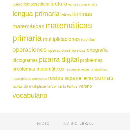
lectura
juego
lectoescritura
lectura comprensiva
lengua primaria
láminas
letras
matemáticas
matemáticas
primaria
multiplicaciones
navidad
operaciones
ortografía
operaciones básicas
pizarra digital
pictogramas
problemas
problemas matemáticos
recortable
reglas ortográficas
sumas
restas
sopa de letras
resolución de problemas
verano
tablas de multiplicar
tercer ciclo
textos
vocabulario
INICIO
AVISO LEGAL