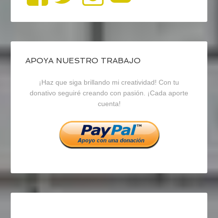
perfil
perfil
perfil
de
de
de
blogrecursosep
recursosep
recursosep
APOYA NUESTRO TRABAJO
¡Haz que siga brillando mi creatividad! Con tu
en
en
en
donativo seguiré creando con pasión. ¡Cada aporte
cuenta!
Facebook
Twitter
Instagram