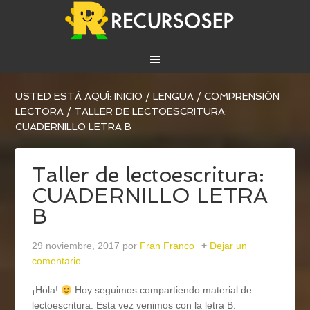
USTED ESTÁ AQUÍ:
INICIO
/
LENGUA
/
COMPRENSIÓN
LECTORA
/
TALLER DE LECTOESCRITURA:
CUADERNILLO LETRA B
Taller de lectoescritura:
CUADERNILLO LETRA
B
29 noviembre, 2017
por
Fran Franco
Dejar un
comentario
¡Hola!
Hoy seguimos compartiendo material de
lectoescritura. Esta vez venimos con la letra B.