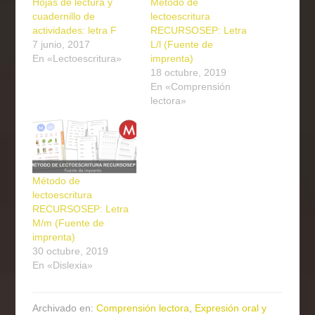
Hojas de lectura y
Método de
cuadernillo de
lectoescritura
actividades: letra F
RECURSOSEP: Letra
7 junio, 2017
L/l (Fuente de
En «Lectoescritura»
imprenta)
18 octubre, 2019
En «Comprensión
lectora»
Método de
lectoescritura
RECURSOSEP: Letra
M/m (Fuente de
imprenta)
30 octubre, 2019
En «Dislexia»
Archivado en:
Comprensión lectora
,
Expresión oral y