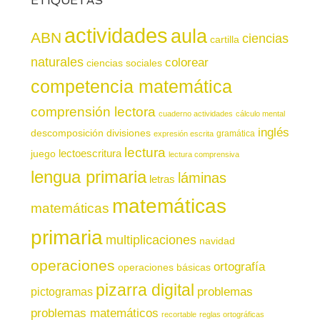
ETIQUETAS
actividades
aula
ABN
ciencias
cartilla
naturales
colorear
ciencias sociales
competencia matemática
comprensión lectora
cuaderno actividades
cálculo mental
inglés
descomposición
divisiones
gramática
expresión escrita
lectura
juego
lectoescritura
lectura comprensiva
lengua primaria
láminas
letras
matemáticas
matemáticas
primaria
multiplicaciones
navidad
operaciones
ortografía
operaciones básicas
pizarra digital
pictogramas
problemas
problemas matemáticos
recortable
reglas ortográficas