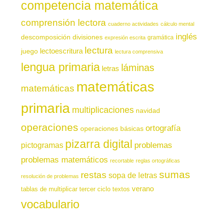
competencia matemática
comprensión lectora
cuaderno actividades
cálculo mental
inglés
descomposición
divisiones
gramática
expresión escrita
lectura
juego
lectoescritura
lectura comprensiva
lengua primaria
láminas
letras
matemáticas
matemáticas
primaria
multiplicaciones
navidad
operaciones
ortografía
operaciones básicas
pizarra digital
pictogramas
problemas
problemas matemáticos
recortable
reglas ortográficas
sumas
restas
sopa de letras
resolución de problemas
verano
tablas de multiplicar
tercer ciclo
textos
vocabulario