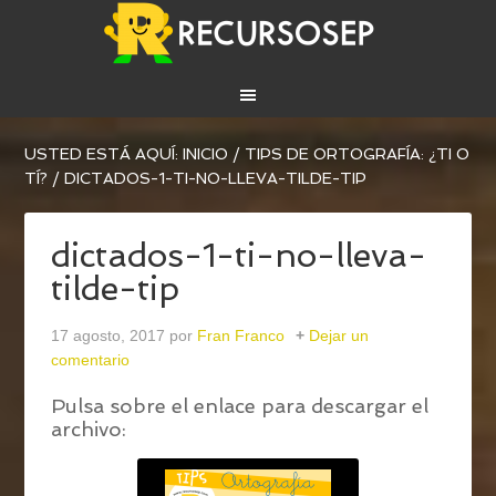
USTED ESTÁ AQUÍ:
INICIO
/
TIPS DE ORTOGRAFÍA: ¿TI O
TÍ?
/
DICTADOS-1-TI-NO-LLEVA-TILDE-TIP
dictados-1-ti-no-lleva-
tilde-tip
17 agosto, 2017
por
Fran Franco
Dejar un
comentario
Pulsa sobre el enlace para descargar el
archivo: