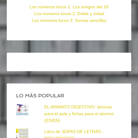
Los números locos 1: Los amigos del 10
Los números locos 2: Doble y mitad
Los números locos 3: Sumas sencillas
LO MÁS POPULAR
EL APARATO DIGESTIVO: láminas
para el aula y fichas para el alumno
(ES/EN)
Libro de SOPAS DE LETRAS -