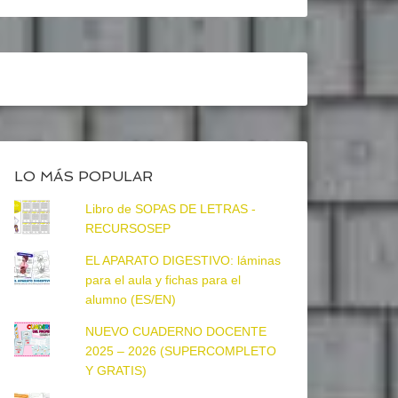
LO MÁS POPULAR
Libro de SOPAS DE LETRAS -
RECURSOSEP
EL APARATO DIGESTIVO: láminas
para el aula y fichas para el
alumno (ES/EN)
NUEVO CUADERNO DOCENTE
2025 – 2026 (SUPERCOMPLETO
Y GRATIS)