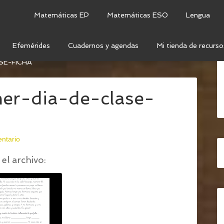
Matemáticas EP
Matemáticas ESO
Lengua
Efemérides
Cuadernos y agendas
Mi tienda de recurso
 EL PRIMER DÍA DE CLASE: EXPRESIÓN ORAL Y
SE-FICHA
er-dia-de-clase-
ntario
el archivo: