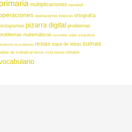
primaria
multiplicaciones
navidad
operaciones
ortografía
operaciones básicas
pizarra digital
pictogramas
problemas
problemas matemáticos
recortable
reglas ortográficas
sumas
restas
sopa de letras
resolución de problemas
verano
tablas de multiplicar
tercer ciclo
textos
vocabulario