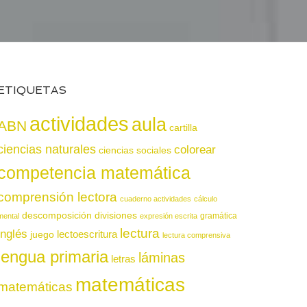
ETIQUETAS
actividades
aula
ABN
cartilla
ciencias naturales
colorear
ciencias sociales
competencia matemática
comprensión lectora
cuaderno actividades
cálculo
descomposición
divisiones
gramática
mental
expresión escrita
lectura
inglés
juego
lectoescritura
lectura comprensiva
lengua primaria
láminas
letras
matemáticas
matemáticas