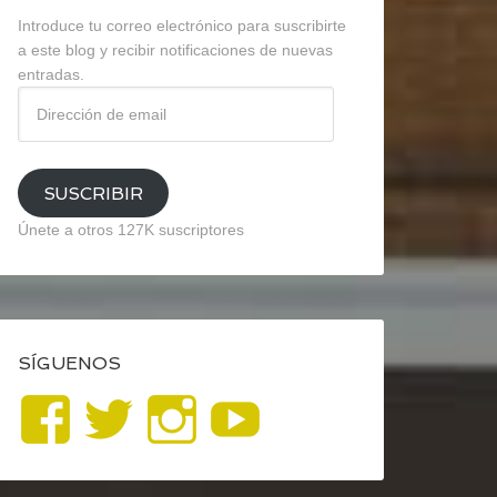
Introduce tu correo electrónico para suscribirte
a este blog y recibir notificaciones de nuevas
entradas.
Dirección
de
email
SUSCRIBIR
Únete a otros 127K suscriptores
SÍGUENOS
Ver
Ver
Ver
YouTube
perfil
perfil
perfil