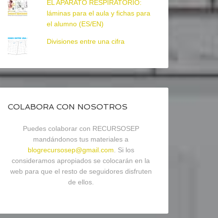
EL APARATO RESPIRATORIO:
láminas para el aula y fichas para
el alumno (ES/EN)
Divisiones entre una cifra
COLABORA CON NOSOTROS
Puedes colaborar con RECURSOSEP
mandándonos tus materiales a
blogrecursosep@gmail.com
. Si los
consideramos apropiados se colocarán en la
web para que el resto de seguidores disfruten
de ellos.