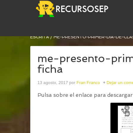
USTED ESTÁ AQUÍ:
INICIO
/
PRESENTACIÓN PARA
ESCRITA
/
ME-PRESENTO-PRIMER-DIA-DE-CLA
me-presento-prim
ficha
13 agosto, 2017
por
Fran Franco
Dejar un come
Pulsa sobre el enlace para descargar 