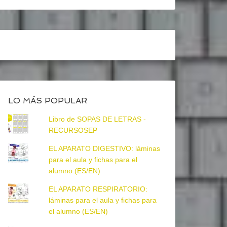
LO MÁS POPULAR
Libro de SOPAS DE LETRAS -
RECURSOSEP
EL APARATO DIGESTIVO: láminas
para el aula y fichas para el
alumno (ES/EN)
EL APARATO RESPIRATORIO:
láminas para el aula y fichas para
el alumno (ES/EN)