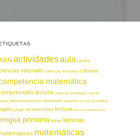
ETIQUETAS
actividades
aula
ABN
cartilla
ciencias naturales
colorear
ciencias sociales
competencia matemática
comprensión lectora
cuaderno actividades
cálculo
descomposición
divisiones
gramática
mental
expresión escrita
lectura
inglés
juego
lectoescritura
lectura comprensiva
lengua primaria
láminas
letras
matemáticas
matemáticas