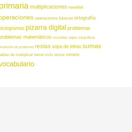
primaria
multiplicaciones
navidad
operaciones
ortografía
operaciones básicas
pizarra digital
pictogramas
problemas
problemas matemáticos
recortable
reglas ortográficas
sumas
restas
sopa de letras
resolución de problemas
verano
tablas de multiplicar
tercer ciclo
textos
vocabulario