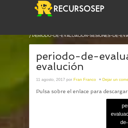
USTED ESTÁ AQUÍ:
INICIO
/
PLANTILLAS EDITA
/
PERIODO-DE-EVALUACIÓN-SESIONES-DE-EV
periodo-de-evalu
evalución
11 agosto, 2017
por
Fran Franco
Dejar un come
Pulsa sobre el enlace para descargar 
pe
evaluac
de-