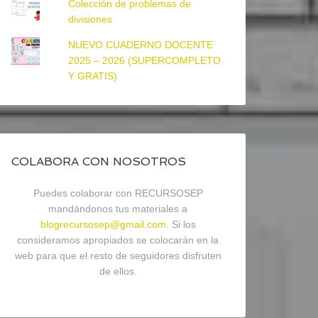
Colección de problemas de
divisiones
NUEVO CUADERNO DOCENTE
2025 – 2026 (SUPERCOMPLETO
Y GRATIS)
COLABORA CON NOSOTROS
Puedes colaborar con RECURSOSEP
mandándonos tus materiales a
blogrecursosep@gmail.com
. Si los
consideramos apropiados se colocarán en la
web para que el resto de seguidores disfruten
de ellos.