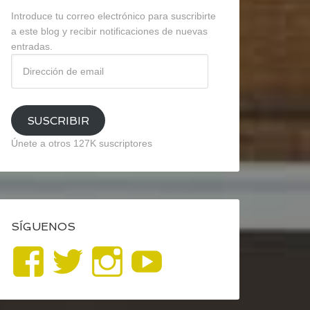
Introduce tu correo electrónico para suscribirte
a este blog y recibir notificaciones de nuevas
entradas.
Dirección
de
email
SUSCRIBIR
Únete a otros 127K suscriptores
SÍGUENOS
Ver
Ver
Ver
YouTube
perfil
perfil
perfil