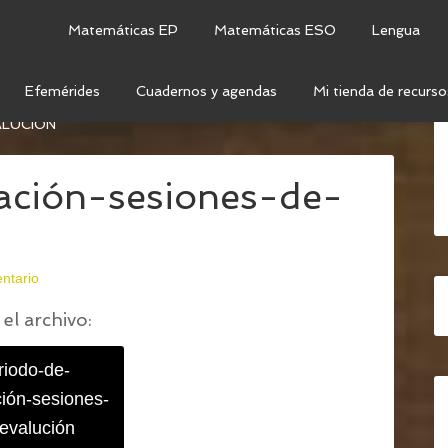
Matemáticas EP
Matemáticas ESO
Lengua
Efemérides
Cuadernos y agendas
Mi tienda de recurso
BLES PARA CREAR TU PROPIO CUADERNO DEL TUTOR
ALUCIÓN
ación-sesiones-de-
ntario
el archivo:
riodo-de-
ión-sesiones-
evalución