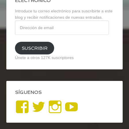
ELECTRÓNICO
Introduce tu correo electrónico para suscribirte a este
blog y recibir notificaciones de nuevas entradas.
Dirección
de
email
SUSCRIBIR
Únete a otros 127K suscriptores
SÍGUENOS
Ver
Ver
Ver
YouTub
perfil
perfil
perfil