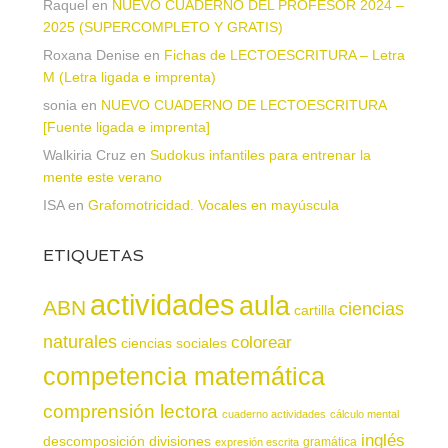
Raquel
en
NUEVO CUADERNO DEL PROFESOR 2024 –
2025 (SUPERCOMPLETO Y GRATIS)
Roxana Denise
en
Fichas de LECTOESCRITURA – Letra
M (Letra ligada e imprenta)
sonia
en
NUEVO CUADERNO DE LECTOESCRITURA
[Fuente ligada e imprenta]
Walkiria Cruz
en
Sudokus infantiles para entrenar la
mente este verano
ISA
en
Grafomotricidad. Vocales en mayúscula
ETIQUETAS
actividades
aula
ABN
ciencias
cartilla
naturales
colorear
ciencias sociales
competencia matemática
comprensión lectora
cuaderno actividades
cálculo mental
inglés
descomposición
divisiones
gramática
expresión escrita