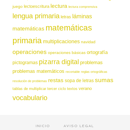
lectura
juego
lectoescritura
lectura comprensiva
lengua primaria
láminas
letras
matemáticas
matemáticas
primaria
multiplicaciones
navidad
operaciones
ortografía
operaciones básicas
pizarra digital
pictogramas
problemas
problemas matemáticos
recortable
reglas ortográficas
sumas
restas
sopa de letras
resolución de problemas
verano
tablas de multiplicar
tercer ciclo
textos
vocabulario
INICIO
AVISO LEGAL