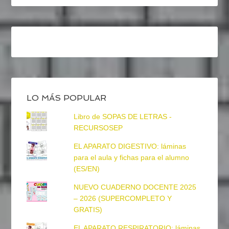
LO MÁS POPULAR
Libro de SOPAS DE LETRAS -
RECURSOSEP
EL APARATO DIGESTIVO: láminas
para el aula y fichas para el alumno
(ES/EN)
NUEVO CUADERNO DOCENTE 2025
– 2026 (SUPERCOMPLETO Y
GRATIS)
EL APARATO RESPIRATORIO: láminas