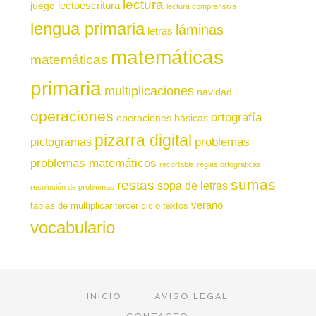
lectura
juego
lectoescritura
lectura comprensiva
lengua primaria
láminas
letras
matemáticas
matemáticas
primaria
multiplicaciones
navidad
operaciones
ortografía
operaciones básicas
pizarra digital
pictogramas
problemas
problemas matemáticos
recortable
reglas ortográficas
sumas
restas
sopa de letras
resolución de problemas
verano
tablas de multiplicar
tercer ciclo
textos
vocabulario
INICIO
AVISO LEGAL