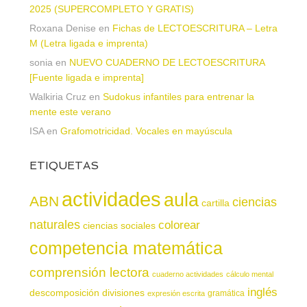
2025 (SUPERCOMPLETO Y GRATIS)
Roxana Denise
en
Fichas de LECTOESCRITURA – Letra
M (Letra ligada e imprenta)
sonia
en
NUEVO CUADERNO DE LECTOESCRITURA
[Fuente ligada e imprenta]
Walkiria Cruz
en
Sudokus infantiles para entrenar la
mente este verano
ISA
en
Grafomotricidad. Vocales en mayúscula
ETIQUETAS
actividades
aula
ABN
ciencias
cartilla
naturales
colorear
ciencias sociales
competencia matemática
comprensión lectora
cuaderno actividades
cálculo mental
inglés
descomposición
divisiones
gramática
expresión escrita