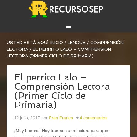
USTED ESTÁ AQUÍ:
INICIO
/
LENGUA
/
COMPRENSIÓN
LECTORA
/
EL PERRITO LALO – COMPRENSIÓN
LECTORA (PRIMER CICLO DE PRIMARIA)
El perrito Lalo –
Comprensión Lectora
(Primer Ciclo de
Primaria)
12 julio, 2017
por
Fran Franco
4 comentarios
¡Muy buenas! Hoy traemos una lectura para que