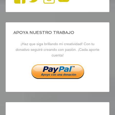
perfil
perfil
perfil
de
de
de
blogrecursosep
recursosep
recursosep
APOYA NUESTRO TRABAJO
¡Haz que siga brillando mi creatividad! Con tu
en
en
en
donativo seguiré creando con pasión. ¡Cada aporte
cuenta!
Facebook
Twitter
Instagram