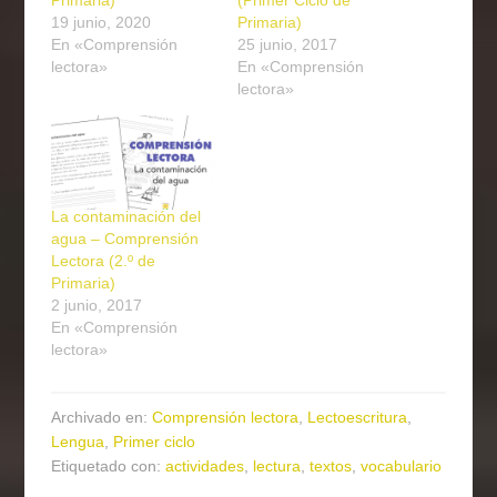
Primaria)
(Primer Ciclo de
19 junio, 2020
Primaria)
En «Comprensión
25 junio, 2017
lectora»
En «Comprensión
lectora»
La contaminación del
agua – Comprensión
Lectora (2.º de
Primaria)
2 junio, 2017
En «Comprensión
lectora»
Archivado en:
Comprensión lectora
,
Lectoescritura
,
Lengua
,
Primer ciclo
Etiquetado con:
actividades
,
lectura
,
textos
,
vocabulario