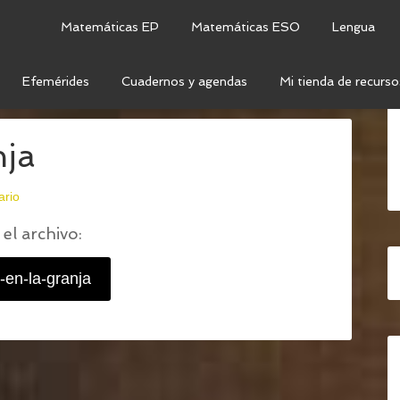
Matemáticas EP
Matemáticas ESO
Lengua
Efemérides
Cuadernos y agendas
Mi tienda de recurso
JA
/
SUMAS-EN-LA-GRANJA
ja
ario
el archivo:
en-la-granja