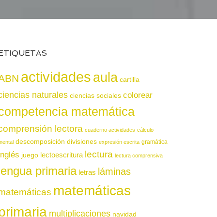
ETIQUETAS
actividades
aula
ABN
cartilla
ciencias naturales
colorear
ciencias sociales
competencia matemática
comprensión lectora
cuaderno actividades
cálculo
descomposición
divisiones
gramática
mental
expresión escrita
lectura
inglés
juego
lectoescritura
lectura comprensiva
lengua primaria
láminas
letras
matemáticas
matemáticas
primaria
multiplicaciones
navidad