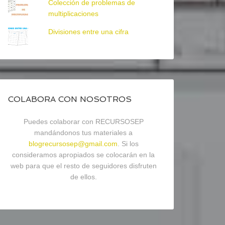
Colección de problemas de
multiplicaciones
Divisiones entre una cifra
COLABORA CON NOSOTROS
Puedes colaborar con RECURSOSEP
mandándonos tus materiales a
blogrecursosep@gmail.com
. Si los
consideramos apropiados se colocarán en la
web para que el resto de seguidores disfruten
de ellos.