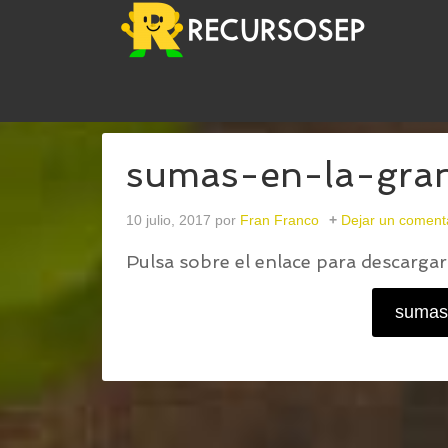
USTED ESTÁ AQUÍ:
INICIO
/
SUMAS EN LA GRAN
sumas-en-la-gran
10 julio, 2017
por
Fran Franco
Dejar un coment
Pulsa sobre el enlace para descargar 
sumas-