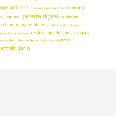
operaciones
ortografía
operaciones básicas
pizarra digital
pictogramas
problemas
problemas matemáticos
recortable
reglas ortográficas
sumas
restas
sopa de letras
resolución de problemas
verano
tablas de multiplicar
tercer ciclo
textos
vocabulario