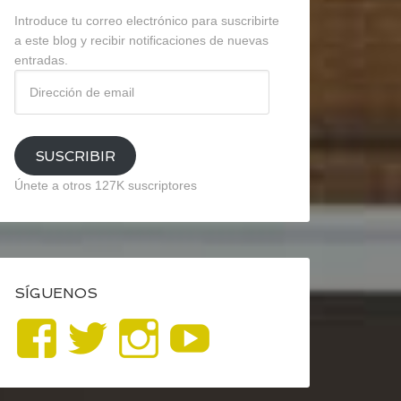
Introduce tu correo electrónico para suscribirte
a este blog y recibir notificaciones de nuevas
entradas.
Dirección
de
email
SUSCRIBIR
Únete a otros 127K suscriptores
SÍGUENOS
Ver
Ver
Ver
YouTube
perfil
perfil
perfil