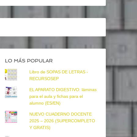
LO MÁS POPULAR
Libro de SOPAS DE LETRAS -
RECURSOSEP
EL APARATO DIGESTIVO: láminas
para el aula y fichas para el
alumno (ES/EN)
NUEVO CUADERNO DOCENTE
2025 – 2026 (SUPERCOMPLETO
Y GRATIS)