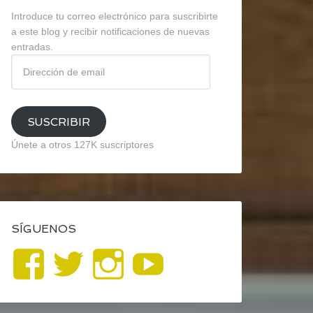
Introduce tu correo electrónico para suscribirte
a este blog y recibir notificaciones de nuevas
entradas.
Dirección
de
email
SUSCRIBIR
Únete a otros 127K suscriptores
SÍGUENOS
Ver
Ver
Ver
YouTube
perfil
perfil
perfil