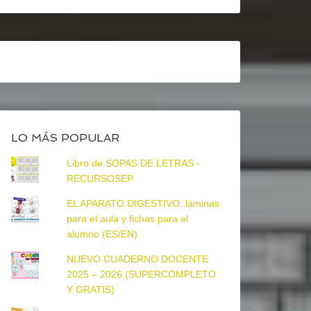
LO MÁS POPULAR
Libro de SOPAS DE LETRAS -
RECURSOSEP
EL APARATO DIGESTIVO: láminas
para el aula y fichas para el
alumno (ES/EN)
NUEVO CUADERNO DOCENTE
2025 – 2026 (SUPERCOMPLETO
Y GRATIS)