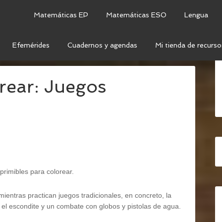
Matemáticas EP
Matemáticas ESO
Lengua
Efemérides
Cuadernos y agendas
Mi tienda de recurso
 PARA COLOREAR: JUEGOS TRADICIONALES
rear: Juegos
primibles para colorear.
ientras practican juegos tradicionales, en concreto, la
s), el escondite y un combate con globos y pistolas de agua.