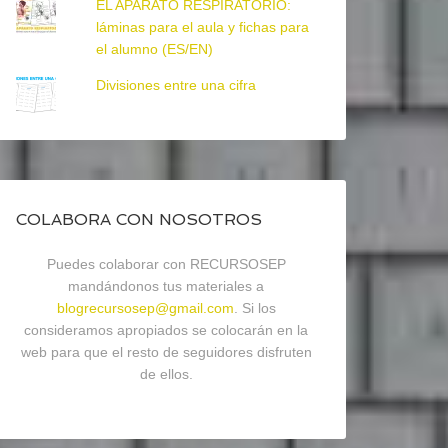
EL APARATO RESPIRATORIO:
láminas para el aula y fichas para
el alumno (ES/EN)
Divisiones entre una cifra
COLABORA CON NOSOTROS
Puedes colaborar con RECURSOSEP
mandándonos tus materiales a
blogrecursosep@gmail.com
. Si los
consideramos apropiados se colocarán en la
web para que el resto de seguidores disfruten
de ellos.