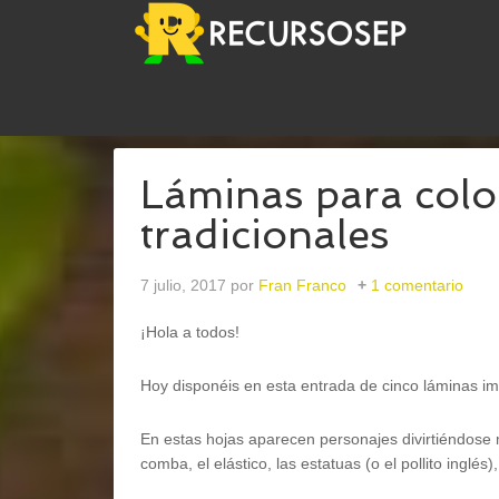
USTED ESTÁ AQUÍ:
INICIO
/
PLÁSTICA
/
LÁMINAS
Láminas para colo
tradicionales
7 julio, 2017
por
Fran Franco
1 comentario
¡Hola a todos!
Hoy disponéis en esta entrada de cinco láminas im
En estas hojas aparecen personajes divirtiéndose m
comba, el elástico, las estatuas (o el pollito inglé