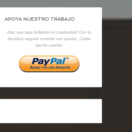
de
de
de
blogrecursosep
recursosep
recursosep
APOYA NUESTRO TRABAJO
¡Haz que siga brillando mi creatividad! Con tu
en
en
en
donativo seguiré creando con pasión. ¡Cada
aporte cuenta!
Facebook
Twitter
Instagram