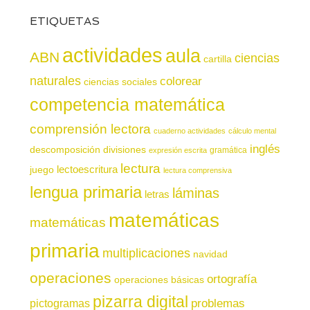
ETIQUETAS
actividades
aula
ABN
ciencias
cartilla
naturales
colorear
ciencias sociales
competencia matemática
comprensión lectora
cuaderno actividades
cálculo mental
inglés
descomposición
divisiones
gramática
expresión escrita
lectura
juego
lectoescritura
lectura comprensiva
lengua primaria
láminas
letras
matemáticas
matemáticas
primaria
multiplicaciones
navidad
operaciones
ortografía
operaciones básicas
pizarra digital
pictogramas
problemas