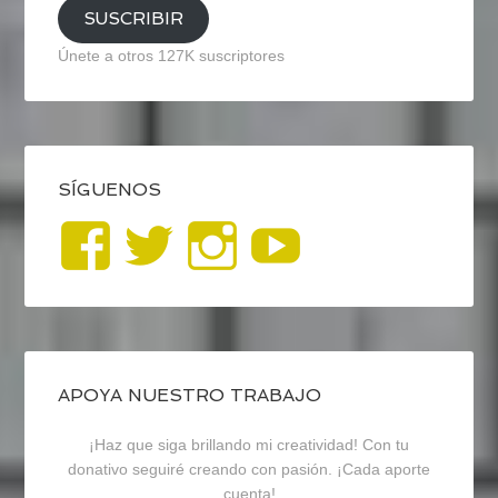
SUSCRIBIR
Únete a otros 127K suscriptores
SÍGUENOS
Ver
Ver
Ver
YouTub
perfil
perfil
perfil
de
de
de
blogrecursosep
recursosep
recursosep
APOYA NUESTRO TRABAJO
¡Haz que siga brillando mi creatividad! Con tu
en
en
en
donativo seguiré creando con pasión. ¡Cada aporte
cuenta!