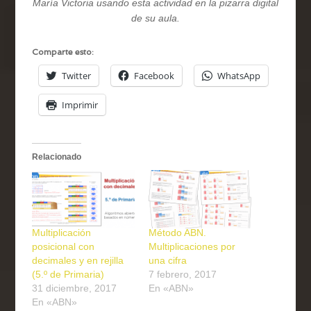
María Victoria usando esta actividad en la pizarra digital
de su aula.
Comparte esto:
Twitter
Facebook
WhatsApp
Imprimir
Relacionado
Multiplicación
Método ABN.
posicional con
Multiplicaciones por
decimales y en rejilla
una cifra
(5.º de Primaria)
7 febrero, 2017
31 diciembre, 2017
En «ABN»
En «ABN»