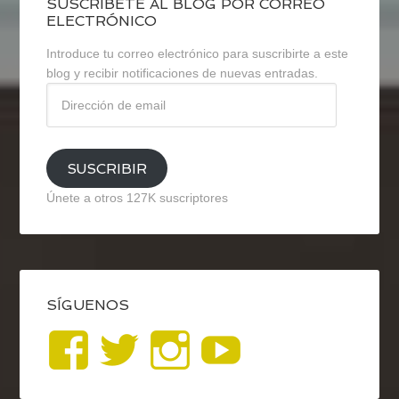
SUSCRÍBETE AL BLOG POR CORREO
ELECTRÓNICO
Introduce tu correo electrónico para suscribirte a este
blog y recibir notificaciones de nuevas entradas.
Dirección
de
email
SUSCRIBIR
Únete a otros 127K suscriptores
SÍGUENOS
Ver
Ver
Ver
YouTub
perfil
perfil
perfil