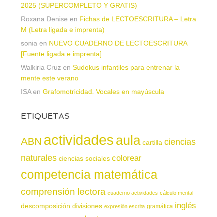
2025 (SUPERCOMPLETO Y GRATIS)
Roxana Denise
en
Fichas de LECTOESCRITURA – Letra
M (Letra ligada e imprenta)
sonia
en
NUEVO CUADERNO DE LECTOESCRITURA
[Fuente ligada e imprenta]
Walkiria Cruz
en
Sudokus infantiles para entrenar la
mente este verano
ISA
en
Grafomotricidad. Vocales en mayúscula
ETIQUETAS
actividades
aula
ABN
ciencias
cartilla
naturales
colorear
ciencias sociales
competencia matemática
comprensión lectora
cuaderno actividades
cálculo mental
inglés
descomposición
divisiones
gramática
expresión escrita