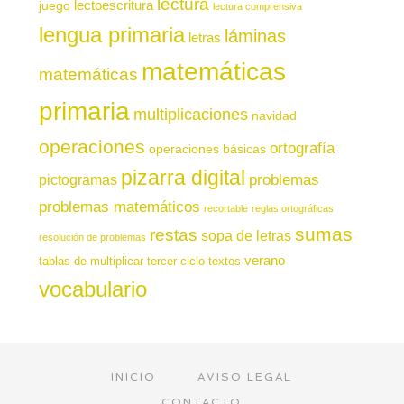
lectura
juego
lectoescritura
lectura comprensiva
lengua primaria
láminas
letras
matemáticas
matemáticas
primaria
multiplicaciones
navidad
operaciones
ortografía
operaciones básicas
pizarra digital
pictogramas
problemas
problemas matemáticos
recortable
reglas ortográficas
sumas
restas
sopa de letras
resolución de problemas
verano
tablas de multiplicar
tercer ciclo
textos
vocabulario
INICIO
AVISO LEGAL
CONTACTO