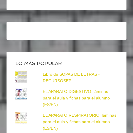
LO MÁS POPULAR
Libro de SOPAS DE LETRAS -
RECURSOSEP
EL APARATO DIGESTIVO: láminas
para el aula y fichas para el alumno
(ES/EN)
EL APARATO RESPIRATORIO: láminas
para el aula y fichas para el alumno
(ES/EN)