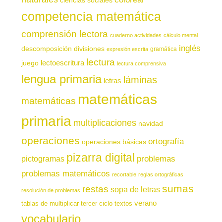
competencia matemática
comprensión lectora
cuaderno actividades
cálculo mental
inglés
descomposición
divisiones
gramática
expresión escrita
lectura
juego
lectoescritura
lectura comprensiva
lengua primaria
láminas
letras
matemáticas
matemáticas
primaria
multiplicaciones
navidad
operaciones
ortografía
operaciones básicas
pizarra digital
pictogramas
problemas
problemas matemáticos
recortable
reglas ortográficas
sumas
restas
sopa de letras
resolución de problemas
verano
tablas de multiplicar
tercer ciclo
textos
vocabulario