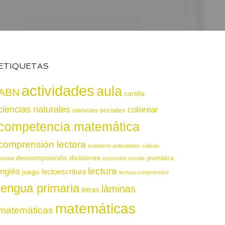
ETIQUETAS
actividades
aula
ABN
cartilla
ciencias naturales
colorear
ciencias sociales
competencia matemática
comprensión lectora
cuaderno actividades
cálculo
descomposición
divisiones
gramática
mental
expresión escrita
lectura
inglés
juego
lectoescritura
lectura comprensiva
lengua primaria
láminas
letras
matemáticas
matemáticas