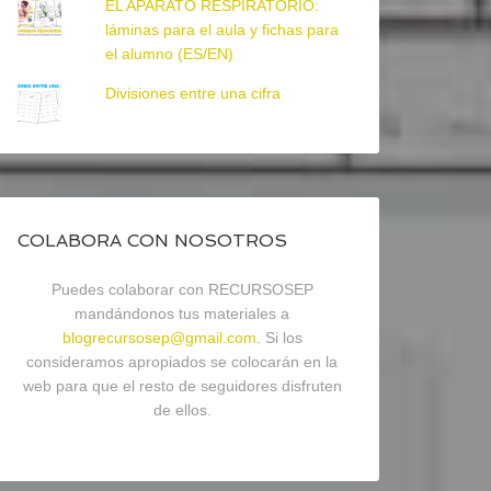
EL APARATO RESPIRATORIO:
láminas para el aula y fichas para
el alumno (ES/EN)
Divisiones entre una cifra
COLABORA CON NOSOTROS
Puedes colaborar con RECURSOSEP
mandándonos tus materiales a
blogrecursosep@gmail.com
. Si los
consideramos apropiados se colocarán en la
web para que el resto de seguidores disfruten
de ellos.