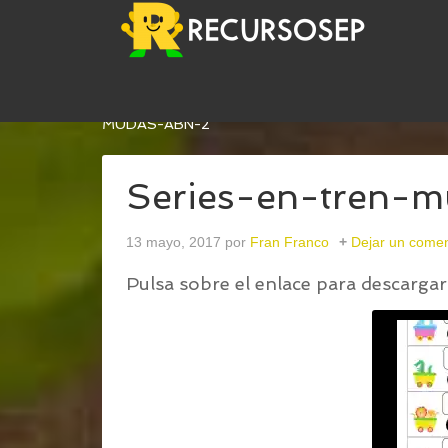
USTED ESTÁ AQUÍ:
INICIO
/
MÉTODO ABN. SERI
MUDAS-ABN-2
Series-en-tren-
13 mayo, 2017
por
Fran Franco
Dejar un comen
Pulsa sobre el enlace para descargar 