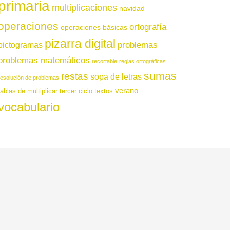
primaria
multiplicaciones
navidad
operaciones
ortografía
operaciones básicas
pizarra digital
pictogramas
problemas
problemas matemáticos
recortable
reglas ortográficas
sumas
restas
sopa de letras
resolución de problemas
verano
tablas de multiplicar
tercer ciclo
textos
vocabulario