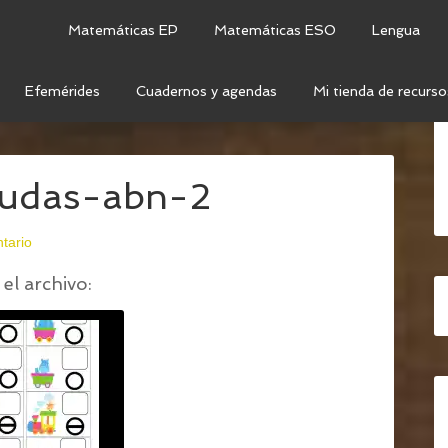
Matemáticas EP
Matemáticas ESO
Lengua
Efemérides
Cuadernos y agendas
Mi tienda de recurso
ES EN TREN (TARJETAS MUDAS)
/
SERIES-EN-TREN-
mudas-abn-2
tario
el archivo: