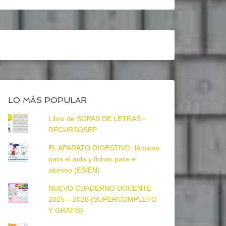
LO MÁS POPULAR
Libro de SOPAS DE LETRAS -
RECURSOSEP
EL APARATO DIGESTIVO: láminas
para el aula y fichas para el
alumno (ES/EN)
NUEVO CUADERNO DOCENTE
2025 – 2026 (SUPERCOMPLETO
Y GRATIS)