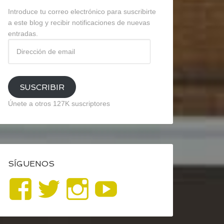
Introduce tu correo electrónico para suscribirte
a este blog y recibir notificaciones de nuevas
entradas.
Dirección
de
email
SUSCRIBIR
Únete a otros 127K suscriptores
SÍGUENOS
Ver
Ver
Ver
YouTube
perfil
perfil
perfil