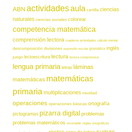
actividades
aula
ABN
ciencias
cartilla
naturales
colorear
ciencias sociales
competencia matemática
comprensión lectora
cuaderno actividades
cálculo mental
inglés
descomposición
divisiones
gramática
expresión escrita
lectura
juego
lectoescritura
lectura comprensiva
lengua primaria
láminas
letras
matemáticas
matemáticas
primaria
multiplicaciones
navidad
operaciones
ortografía
operaciones básicas
pizarra digital
pictogramas
problemas
problemas matemáticos
recortable
reglas ortográficas
sumas
restas