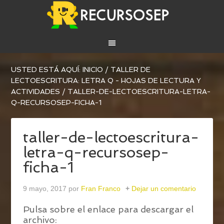
USTED ESTÁ AQUÍ:
INICIO
/
TALLER DE
LECTOESCRITURA: LETRA Q - HOJAS DE LECTURA Y
ACTIVIDADES
/
TALLER-DE-LECTOESCRITURA-LETRA-
Q-RECURSOSEP-FICHA-1
taller-de-lectoescritura-
letra-q-recursosep-
ficha-1
9 mayo, 2017
por
Fran Franco
Dejar un comentario
Pulsa sobre el enlace para descargar el
archivo: