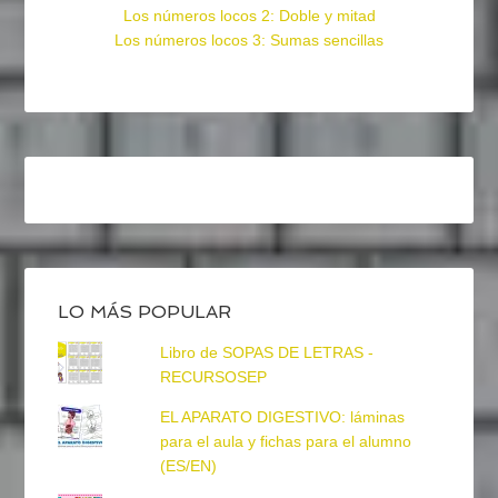
Los números locos 2: Doble y mitad
Los números locos 3: Sumas sencillas
LO MÁS POPULAR
Libro de SOPAS DE LETRAS -
RECURSOSEP
EL APARATO DIGESTIVO: láminas
para el aula y fichas para el alumno
(ES/EN)