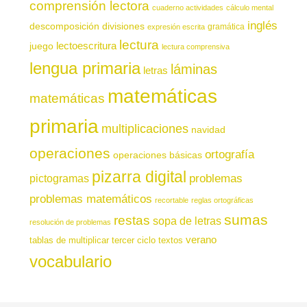
comprensión lectora
cuaderno actividades
cálculo mental
inglés
descomposición
divisiones
gramática
expresión escrita
lectura
juego
lectoescritura
lectura comprensiva
lengua primaria
láminas
letras
matemáticas
matemáticas
primaria
multiplicaciones
navidad
operaciones
ortografía
operaciones básicas
pizarra digital
pictogramas
problemas
problemas matemáticos
recortable
reglas ortográficas
sumas
restas
sopa de letras
resolución de problemas
verano
tablas de multiplicar
tercer ciclo
textos
vocabulario