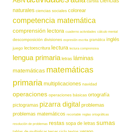
ABN
ciencias
cartilla
naturales
colorear
ciencias sociales
competencia matemática
comprensión lectora
cuaderno actividades
cálculo mental
inglés
descomposición
divisiones
gramática
expresión escrita
lectura
juego
lectoescritura
lectura comprensiva
lengua primaria
láminas
letras
matemáticas
matemáticas
primaria
multiplicaciones
navidad
operaciones
ortografía
operaciones básicas
pizarra digital
pictogramas
problemas
problemas matemáticos
recortable
reglas ortográficas
sumas
restas
sopa de letras
resolución de problemas
verano
tablas de multiplicar
tercer ciclo
textos