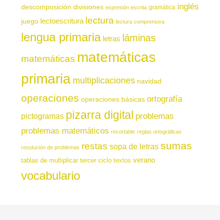
inglés
descomposición
divisiones
gramática
expresión escrita
lectura
juego
lectoescritura
lectura comprensiva
lengua primaria
láminas
letras
matemáticas
matemáticas
primaria
multiplicaciones
navidad
operaciones
ortografía
operaciones básicas
pizarra digital
pictogramas
problemas
problemas matemáticos
recortable
reglas ortográficas
sumas
restas
sopa de letras
resolución de problemas
verano
tablas de multiplicar
tercer ciclo
textos
vocabulario