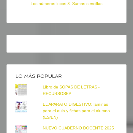
Los números locos 3: Sumas sencillas
LO MÁS POPULAR
Libro de SOPAS DE LETRAS -
RECURSOSEP
EL APARATO DIGESTIVO: láminas
para el aula y fichas para el alumno
(ES/EN)
NUEVO CUADERNO DOCENTE 2025