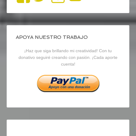
perfil
perfil
perfil
de
de
de
blogrecursosep
recursosep
recursosep
APOYA NUESTRO TRABAJO
¡Haz que siga brillando mi creatividad! Con tu
en
en
en
donativo seguiré creando con pasión. ¡Cada aporte
cuenta!
Facebook
Twitter
Instagram