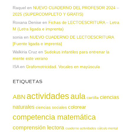
Raquel
en
NUEVO CUADERNO DEL PROFESOR 2024 –
2025 (SUPERCOMPLETO Y GRATIS)
Roxana Denise
en
Fichas de LECTOESCRITURA – Letra
M (Letra ligada e imprenta)
sonia
en
NUEVO CUADERNO DE LECTOESCRITURA
[Fuente ligada e imprenta]
Walkiria Cruz
en
Sudokus infantiles para entrenar la
mente este verano
ISA
en
Grafomotricidad. Vocales en mayúscula
ETIQUETAS
actividades
aula
ABN
ciencias
cartilla
naturales
colorear
ciencias sociales
competencia matemática
comprensión lectora
cuaderno actividades
cálculo mental