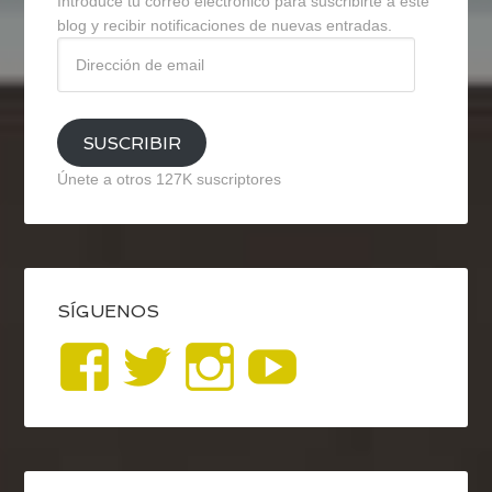
Introduce tu correo electrónico para suscribirte a este
blog y recibir notificaciones de nuevas entradas.
Dirección
de
email
SUSCRIBIR
Únete a otros 127K suscriptores
SÍGUENOS
Ver
Ver
Ver
YouTub
perfil
perfil
perfil
de
de
de