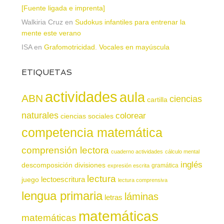
[Fuente ligada e imprenta]
Walkiria Cruz
en
Sudokus infantiles para entrenar la
mente este verano
ISA
en
Grafomotricidad. Vocales en mayúscula
ETIQUETAS
actividades
aula
ABN
ciencias
cartilla
naturales
colorear
ciencias sociales
competencia matemática
comprensión lectora
cuaderno actividades
cálculo mental
inglés
descomposición
divisiones
gramática
expresión escrita
lectura
juego
lectoescritura
lectura comprensiva
lengua primaria
láminas
letras
matemáticas
matemáticas