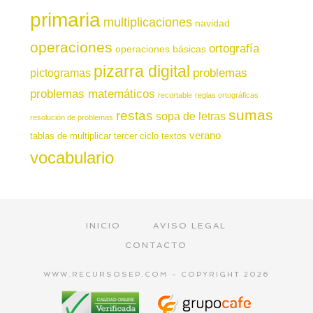
primaria
multiplicaciones
navidad
operaciones
ortografía
operaciones básicas
pizarra digital
pictogramas
problemas
problemas matemáticos
recortable
reglas ortográficas
sumas
restas
sopa de letras
resolución de problemas
verano
tablas de multiplicar
tercer ciclo
textos
vocabulario
INICIO
AVISO LEGAL
CONTACTO
WWW.RECURSOSEP.COM - COPYRIGHT 2026