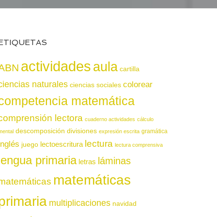
ETIQUETAS
actividades
aula
ABN
cartilla
ciencias naturales
colorear
ciencias sociales
competencia matemática
comprensión lectora
cuaderno actividades
cálculo
descomposición
divisiones
gramática
mental
expresión escrita
lectura
inglés
juego
lectoescritura
lectura comprensiva
lengua primaria
láminas
letras
matemáticas
matemáticas
primaria
multiplicaciones
navidad