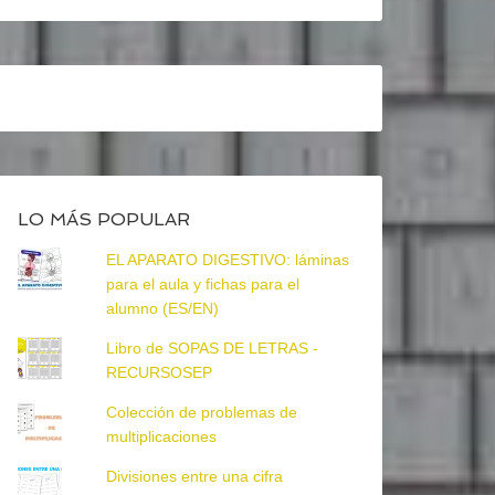
LO MÁS POPULAR
EL APARATO DIGESTIVO: láminas
para el aula y fichas para el
alumno (ES/EN)
Libro de SOPAS DE LETRAS -
RECURSOSEP
Colección de problemas de
multiplicaciones
Divisiones entre una cifra