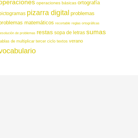
operaciones
ortografía
operaciones básicas
pizarra digital
pictogramas
problemas
problemas matemáticos
recortable
reglas ortográficas
sumas
restas
sopa de letras
resolución de problemas
verano
tablas de multiplicar
tercer ciclo
textos
vocabulario