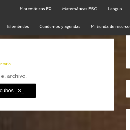
Matemáticas EP
Matemáticas ESO
Lengua
Efemérides
Cuadernos y agendas
Mi tienda de recurso
RSIDAD DE PATRONES: DECICUBOS
/
DECICUBOS _3_
ntario
el archivo:
icubos _3_