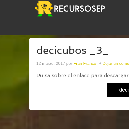
USTED ESTÁ AQUÍ:
INICIO
/
MÉTODO ABN. DIVE
decicubos _3_
12 marzo, 2017
por
Fran Franco
Dejar un come
Pulsa sobre el enlace para descargar 
dec