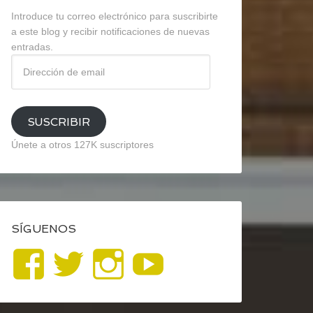
Introduce tu correo electrónico para suscribirte
a este blog y recibir notificaciones de nuevas
entradas.
Dirección
de
email
SUSCRIBIR
Únete a otros 127K suscriptores
SÍGUENOS
Ver
Ver
Ver
YouTube
perfil
perfil
perfil