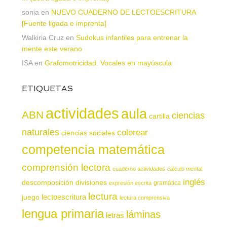
sonia
en
NUEVO CUADERNO DE LECTOESCRITURA
[Fuente ligada e imprenta]
Walkiria Cruz
en
Sudokus infantiles para entrenar la
mente este verano
ISA
en
Grafomotricidad. Vocales en mayúscula
ETIQUETAS
actividades
aula
ABN
ciencias
cartilla
naturales
colorear
ciencias sociales
competencia matemática
comprensión lectora
cuaderno actividades
cálculo mental
inglés
descomposición
divisiones
gramática
expresión escrita
lectura
juego
lectoescritura
lectura comprensiva
lengua primaria
láminas
letras