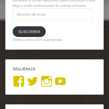
Introduce tu correo electrónico para suscribirte a este
blog y recibir notificaciones de nuevas entradas.
Dirección
de
email
SUSCRIBIR
Únete a otros 127K suscriptores
SÍGUENOS
Ver
Ver
Ver
YouTub
perfil
perfil
perfil
de
de
de