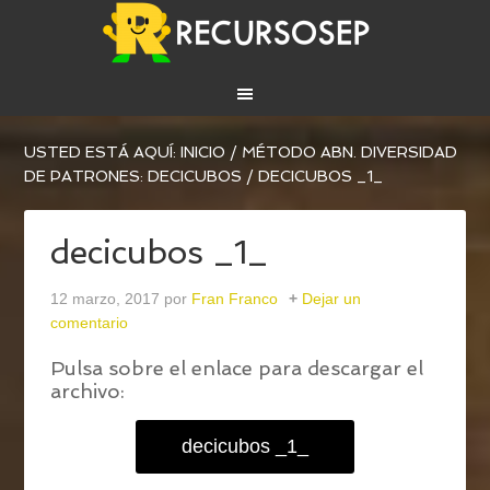
USTED ESTÁ AQUÍ:
INICIO
/
MÉTODO ABN. DIVERSIDAD
DE PATRONES: DECICUBOS
/
DECICUBOS _1_
decicubos _1_
12 marzo, 2017
por
Fran Franco
Dejar un
comentario
Pulsa sobre el enlace para descargar el
archivo:
decicubos _1_