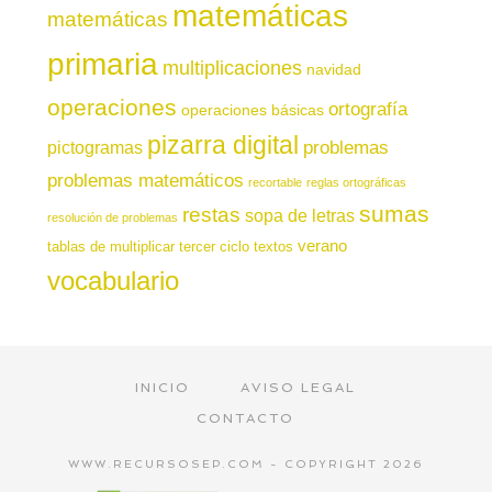
matemáticas
matemáticas
primaria
multiplicaciones
navidad
operaciones
ortografía
operaciones básicas
pizarra digital
pictogramas
problemas
problemas matemáticos
recortable
reglas ortográficas
sumas
restas
sopa de letras
resolución de problemas
verano
tablas de multiplicar
tercer ciclo
textos
vocabulario
INICIO
AVISO LEGAL
CONTACTO
WWW.RECURSOSEP.COM - COPYRIGHT 2026