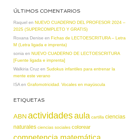
ÚLTIMOS COMENTARIOS
Raquel
en
NUEVO CUADERNO DEL PROFESOR 2024 –
2025 (SUPERCOMPLETO Y GRATIS)
Roxana Denise
en
Fichas de LECTOESCRITURA – Letra
M (Letra ligada e imprenta)
sonia
en
NUEVO CUADERNO DE LECTOESCRITURA
[Fuente ligada e imprenta]
Walkiria Cruz
en
Sudokus infantiles para entrenar la
mente este verano
ISA
en
Grafomotricidad. Vocales en mayúscula
ETIQUETAS
actividades
aula
ABN
ciencias
cartilla
naturales
colorear
ciencias sociales
competencia matemática