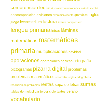
comprensión lectora
cuaderno actividades
cálculo mental
inglés
descomposición
divisiones
gramática
expresión escrita
lectura
juego
lectoescritura
lectura comprensiva
lengua primaria
láminas
letras
matemáticas
matemáticas
primaria
multiplicaciones
navidad
operaciones
ortografía
operaciones básicas
pizarra digital
pictogramas
problemas
problemas matemáticos
recortable
reglas ortográficas
sumas
restas
sopa de letras
resolución de problemas
verano
tablas de multiplicar
tercer ciclo
textos
vocabulario