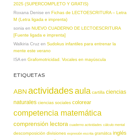
2025 (SUPERCOMPLETO Y GRATIS)
Roxana Denise
en
Fichas de LECTOESCRITURA – Letra
M (Letra ligada e imprenta)
sonia
en
NUEVO CUADERNO DE LECTOESCRITURA
[Fuente ligada e imprenta]
Walkiria Cruz
en
Sudokus infantiles para entrenar la
mente este verano
ISA
en
Grafomotricidad. Vocales en mayúscula
ETIQUETAS
actividades
aula
ABN
ciencias
cartilla
naturales
colorear
ciencias sociales
competencia matemática
comprensión lectora
cuaderno actividades
cálculo mental
inglés
descomposición
divisiones
gramática
expresión escrita