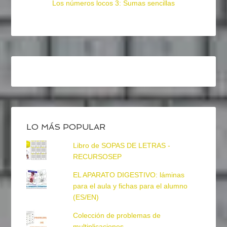
Los números locos 3: Sumas sencillas
LO MÁS POPULAR
Libro de SOPAS DE LETRAS -
RECURSOSEP
EL APARATO DIGESTIVO: láminas
para el aula y fichas para el alumno
(ES/EN)
Colección de problemas de
multiplicaciones