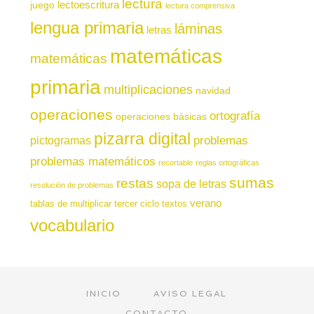
lectura
juego
lectoescritura
lectura comprensiva
lengua primaria
láminas
letras
matemáticas
matemáticas
primaria
multiplicaciones
navidad
operaciones
ortografía
operaciones básicas
pizarra digital
pictogramas
problemas
problemas matemáticos
recortable
reglas ortográficas
sumas
restas
sopa de letras
resolución de problemas
verano
tablas de multiplicar
tercer ciclo
textos
vocabulario
INICIO
AVISO LEGAL
CONTACTO