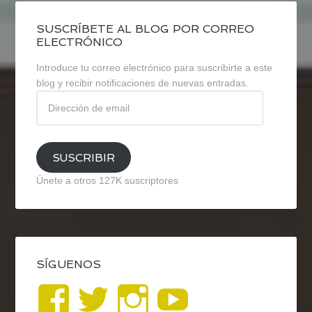
SUSCRÍBETE AL BLOG POR CORREO
ELECTRÓNICO
Introduce tu correo electrónico para suscribirte a este
blog y recibir notificaciones de nuevas entradas.
Dirección
de
email
SUSCRIBIR
Únete a otros 127K suscriptores
SÍGUENOS
Ver
Ver
Ver
YouTub