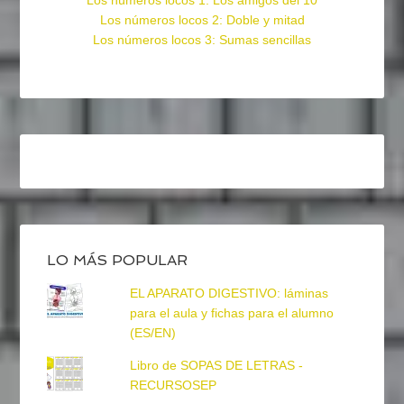
Los números locos 1: Los amigos del 10
Los números locos 2: Doble y mitad
Los números locos 3: Sumas sencillas
LO MÁS POPULAR
EL APARATO DIGESTIVO: láminas
para el aula y fichas para el alumno
(ES/EN)
Libro de SOPAS DE LETRAS -
RECURSOSEP