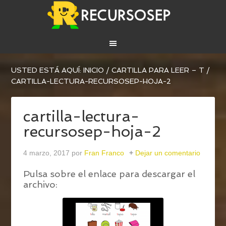
USTED ESTÁ AQUÍ:
INICIO
/
CARTILLA PARA LEER – T
/
CARTILLA-LECTURA-RECURSOSEP-HOJA-2
cartilla-lectura-
recursosep-hoja-2
4 marzo, 2017
por
Fran Franco
Dejar un comentario
Pulsa sobre el enlace para descargar el
archivo: