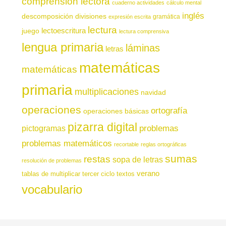
comprensión lectora
cuaderno actividades
cálculo mental
inglés
descomposición
divisiones
gramática
expresión escrita
lectura
juego
lectoescritura
lectura comprensiva
lengua primaria
láminas
letras
matemáticas
matemáticas
primaria
multiplicaciones
navidad
operaciones
ortografía
operaciones básicas
pizarra digital
pictogramas
problemas
problemas matemáticos
recortable
reglas ortográficas
sumas
restas
sopa de letras
resolución de problemas
verano
tablas de multiplicar
tercer ciclo
textos
vocabulario