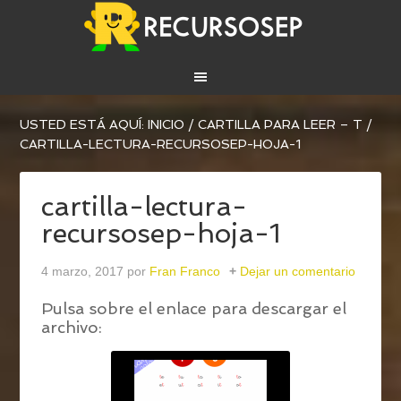
USTED ESTÁ AQUÍ:
INICIO
/
CARTILLA PARA LEER – T
/
CARTILLA-LECTURA-RECURSOSEP-HOJA-1
cartilla-lectura-
recursosep-hoja-1
4 marzo, 2017
por
Fran Franco
Dejar un comentario
Pulsa sobre el enlace para descargar el
archivo: