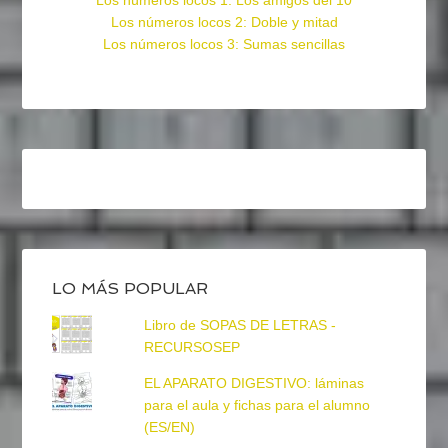
Los números locos 1: Los amigos del 10
Los números locos 2: Doble y mitad
Los números locos 3: Sumas sencillas
LO MÁS POPULAR
Libro de SOPAS DE LETRAS -
RECURSOSEP
EL APARATO DIGESTIVO: láminas
para el aula y fichas para el alumno
(ES/EN)