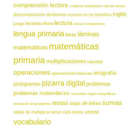
comprensión lectora
cuaderno actividades
cálculo mental
inglés
descomposición
divisiones
gramática
expresión escrita
lectura
juego
lectoescritura
lectura comprensiva
lengua primaria
láminas
letras
matemáticas
matemáticas
primaria
multiplicaciones
navidad
operaciones
ortografía
operaciones básicas
pizarra digital
pictogramas
problemas
problemas matemáticos
recortable
reglas ortográficas
sumas
restas
sopa de letras
resolución de problemas
verano
tablas de multiplicar
tercer ciclo
textos
vocabulario