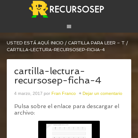
USTED ESTÁ AQUÍ:
INICIO
/
CARTILLA PARA LEER – T
/
CARTILLA-LECTURA-RECURSOSEP-FICHA-4
cartilla-lectura-
recursosep-ficha-4
4 marzo, 2017
por
Fran Franco
Dejar un comentario
Pulsa sobre el enlace para descargar el
archivo: