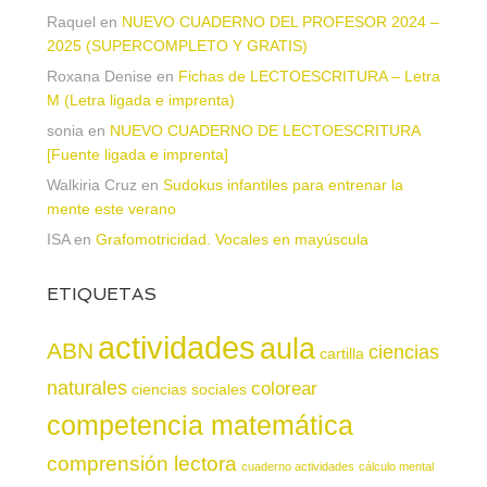
Raquel
en
NUEVO CUADERNO DEL PROFESOR 2024 –
2025 (SUPERCOMPLETO Y GRATIS)
Roxana Denise
en
Fichas de LECTOESCRITURA – Letra
M (Letra ligada e imprenta)
sonia
en
NUEVO CUADERNO DE LECTOESCRITURA
[Fuente ligada e imprenta]
Walkiria Cruz
en
Sudokus infantiles para entrenar la
mente este verano
ISA
en
Grafomotricidad. Vocales en mayúscula
ETIQUETAS
actividades
aula
ABN
ciencias
cartilla
naturales
colorear
ciencias sociales
competencia matemática
comprensión lectora
cuaderno actividades
cálculo mental