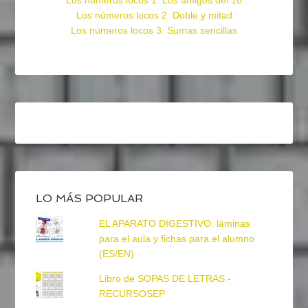
Los números locos 1: Los amigos del 10
Los números locos 2: Doble y mitad
Los números locos 3: Sumas sencillas
LO MÁS POPULAR
EL APARATO DIGESTIVO: láminas
para el aula y fichas para el alumno
(ES/EN)
Libro de SOPAS DE LETRAS -
RECURSOSEP