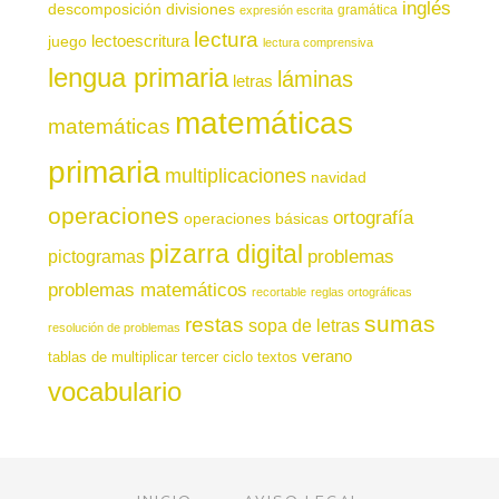
inglés
descomposición
divisiones
gramática
expresión escrita
lectura
juego
lectoescritura
lectura comprensiva
lengua primaria
láminas
letras
matemáticas
matemáticas
primaria
multiplicaciones
navidad
operaciones
ortografía
operaciones básicas
pizarra digital
pictogramas
problemas
problemas matemáticos
recortable
reglas ortográficas
sumas
restas
sopa de letras
resolución de problemas
verano
tablas de multiplicar
tercer ciclo
textos
vocabulario