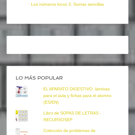
Los números locos 3: Sumas sencillas
LO MÁS POPULAR
EL APARATO DIGESTIVO: láminas
para el aula y fichas para el alumno
(ES/EN)
Libro de SOPAS DE LETRAS -
RECURSOSEP
Colección de problemas de