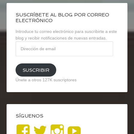
SUSCRÍBETE AL BLOG POR CORREO
ELECTRÓNICO
Introduce tu correo electrónico para suscribirte a este
blog y recibir notificaciones de nuevas entradas.
Dirección
de
email
SUSCRIBIR
Únete a otros 127K suscriptores
SÍGUENOS
Ver
Ver
Ver
YouTub