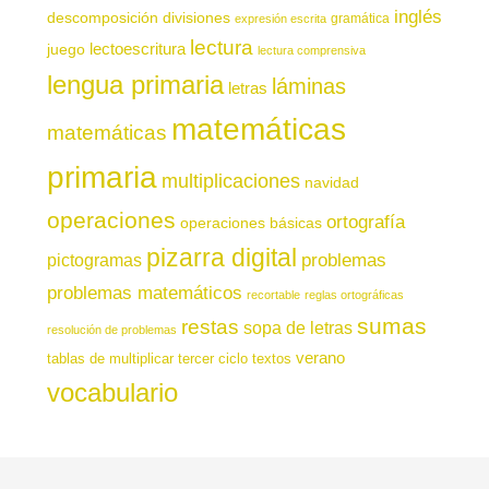
inglés
descomposición
divisiones
gramática
expresión escrita
lectura
juego
lectoescritura
lectura comprensiva
lengua primaria
láminas
letras
matemáticas
matemáticas
primaria
multiplicaciones
navidad
operaciones
ortografía
operaciones básicas
pizarra digital
pictogramas
problemas
problemas matemáticos
recortable
reglas ortográficas
sumas
restas
sopa de letras
resolución de problemas
verano
tablas de multiplicar
tercer ciclo
textos
vocabulario