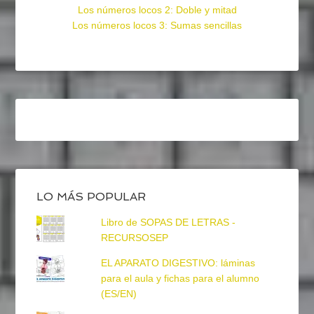
Los números locos 2: Doble y mitad
Los números locos 3: Sumas sencillas
LO MÁS POPULAR
Libro de SOPAS DE LETRAS -
RECURSOSEP
EL APARATO DIGESTIVO: láminas
para el aula y fichas para el alumno
(ES/EN)