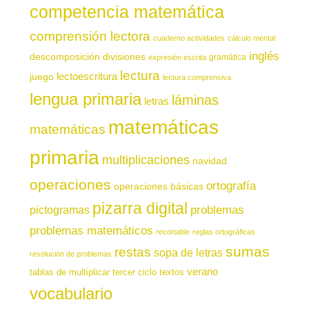
competencia matemática
comprensión lectora
cuaderno actividades
cálculo mental
inglés
descomposición
divisiones
gramática
expresión escrita
lectura
juego
lectoescritura
lectura comprensiva
lengua primaria
láminas
letras
matemáticas
matemáticas
primaria
multiplicaciones
navidad
operaciones
ortografía
operaciones básicas
pizarra digital
pictogramas
problemas
problemas matemáticos
recortable
reglas ortográficas
sumas
restas
sopa de letras
resolución de problemas
verano
tablas de multiplicar
tercer ciclo
textos
vocabulario