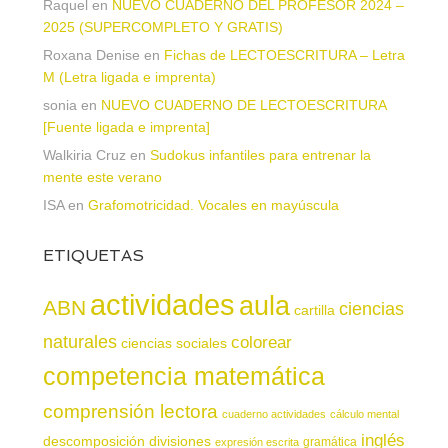
Raquel
en
NUEVO CUADERNO DEL PROFESOR 2024 –
2025 (SUPERCOMPLETO Y GRATIS)
Roxana Denise
en
Fichas de LECTOESCRITURA – Letra
M (Letra ligada e imprenta)
sonia
en
NUEVO CUADERNO DE LECTOESCRITURA
[Fuente ligada e imprenta]
Walkiria Cruz
en
Sudokus infantiles para entrenar la
mente este verano
ISA
en
Grafomotricidad. Vocales en mayúscula
ETIQUETAS
actividades
aula
ABN
ciencias
cartilla
naturales
colorear
ciencias sociales
competencia matemática
comprensión lectora
cuaderno actividades
cálculo mental
inglés
descomposición
divisiones
gramática
expresión escrita