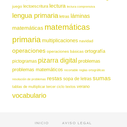
lectura
juego
lectoescritura
lectura comprensiva
lengua primaria
láminas
letras
matemáticas
matemáticas
primaria
multiplicaciones
navidad
operaciones
ortografía
operaciones básicas
pizarra digital
pictogramas
problemas
problemas matemáticos
recortable
reglas ortográficas
sumas
restas
sopa de letras
resolución de problemas
verano
tablas de multiplicar
tercer ciclo
textos
vocabulario
INICIO
AVISO LEGAL