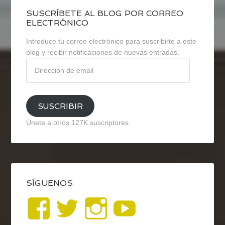
SUSCRÍBETE AL BLOG POR CORREO
ELECTRÓNICO
Introduce tu correo electrónico para suscribirte a este
blog y recibir notificaciones de nuevas entradas.
Dirección
de
email
SUSCRIBIR
Únete a otros 127K suscriptores
SÍGUENOS
Ver
Ver
Ver
YouTub