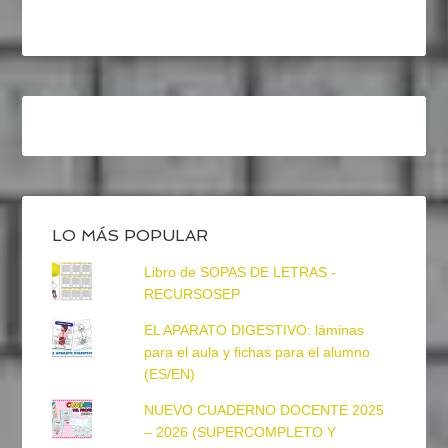
LO MÁS POPULAR
Libro de SOPAS DE LETRAS -
RECURSOSEP
EL APARATO DIGESTIVO: láminas
para el aula y fichas para el alumno
(ES/EN)
NUEVO CUADERNO DOCENTE 2025
– 2026 (SUPERCOMPLETO Y