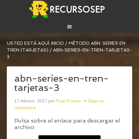
USTED ESTÁ AQUÍ:
INICIO
/
MÉTODO ABN. SERIES EN
TREN (TARJETAS)
/
ABN-SERIES-EN-TREN-TARJETAS-
3
abn-series-en-tren-
tarjetas-3
17 febrero, 2017
por
Fran Franco
Dejar un
comentario
Pulsa sobre el enlace para descargar el
archivo: