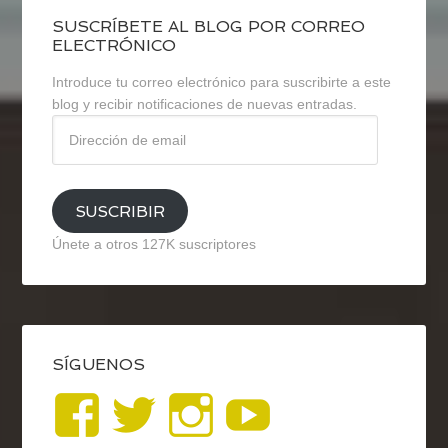
SUSCRÍBETE AL BLOG POR CORREO
ELECTRÓNICO
Introduce tu correo electrónico para suscribirte a este
blog y recibir notificaciones de nuevas entradas.
Dirección
de
email
SUSCRIBIR
Únete a otros 127K suscriptores
SÍGUENOS
Ver
Ver
Ver
YouTub