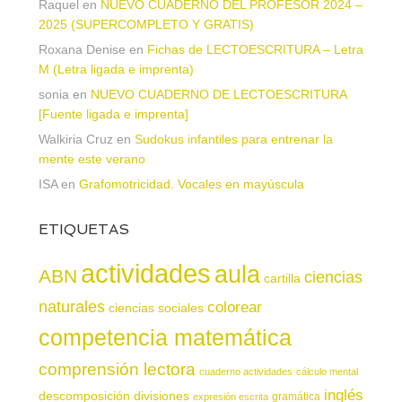
Raquel
en
NUEVO CUADERNO DEL PROFESOR 2024 –
2025 (SUPERCOMPLETO Y GRATIS)
Roxana Denise
en
Fichas de LECTOESCRITURA – Letra
M (Letra ligada e imprenta)
sonia
en
NUEVO CUADERNO DE LECTOESCRITURA
[Fuente ligada e imprenta]
Walkiria Cruz
en
Sudokus infantiles para entrenar la
mente este verano
ISA
en
Grafomotricidad. Vocales en mayúscula
ETIQUETAS
actividades
aula
ABN
ciencias
cartilla
naturales
colorear
ciencias sociales
competencia matemática
comprensión lectora
cuaderno actividades
cálculo mental
inglés
descomposición
divisiones
gramática
expresión escrita