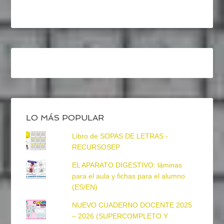
LO MÁS POPULAR
Libro de SOPAS DE LETRAS -
RECURSOSEP
EL APARATO DIGESTIVO: láminas
para el aula y fichas para el alumno
(ES/EN)
NUEVO CUADERNO DOCENTE 2025
– 2026 (SUPERCOMPLETO Y