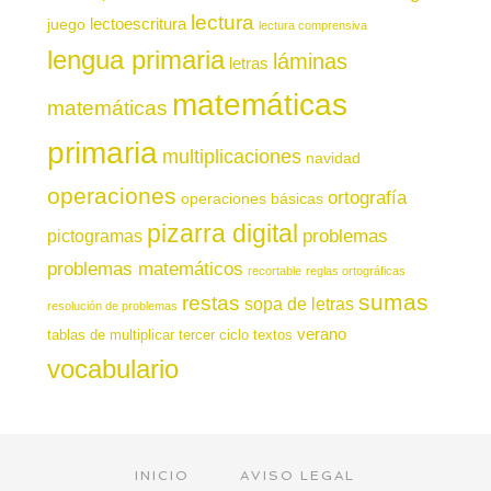
lectura
juego
lectoescritura
lectura comprensiva
lengua primaria
láminas
letras
matemáticas
matemáticas
primaria
multiplicaciones
navidad
operaciones
ortografía
operaciones básicas
pizarra digital
pictogramas
problemas
problemas matemáticos
recortable
reglas ortográficas
sumas
restas
sopa de letras
resolución de problemas
verano
tablas de multiplicar
tercer ciclo
textos
vocabulario
INICIO
AVISO LEGAL