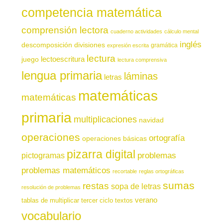
competencia matemática
comprensión lectora
cuaderno actividades
cálculo mental
inglés
descomposición
divisiones
gramática
expresión escrita
lectura
juego
lectoescritura
lectura comprensiva
lengua primaria
láminas
letras
matemáticas
matemáticas
primaria
multiplicaciones
navidad
operaciones
ortografía
operaciones básicas
pizarra digital
pictogramas
problemas
problemas matemáticos
recortable
reglas ortográficas
sumas
restas
sopa de letras
resolución de problemas
verano
tablas de multiplicar
tercer ciclo
textos
vocabulario