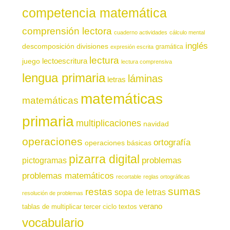
competencia matemática
comprensión lectora
cuaderno actividades
cálculo mental
inglés
descomposición
divisiones
gramática
expresión escrita
lectura
juego
lectoescritura
lectura comprensiva
lengua primaria
láminas
letras
matemáticas
matemáticas
primaria
multiplicaciones
navidad
operaciones
ortografía
operaciones básicas
pizarra digital
pictogramas
problemas
problemas matemáticos
recortable
reglas ortográficas
sumas
restas
sopa de letras
resolución de problemas
verano
tablas de multiplicar
tercer ciclo
textos
vocabulario