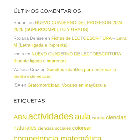
ÚLTIMOS COMENTARIOS
Raquel
en
NUEVO CUADERNO DEL PROFESOR 2024 –
2025 (SUPERCOMPLETO Y GRATIS)
Roxana Denise
en
Fichas de LECTOESCRITURA – Letra
M (Letra ligada e imprenta)
sonia
en
NUEVO CUADERNO DE LECTOESCRITURA
[Fuente ligada e imprenta]
Walkiria Cruz
en
Sudokus infantiles para entrenar la
mente este verano
ISA
en
Grafomotricidad. Vocales en mayúscula
ETIQUETAS
actividades
aula
ABN
ciencias
cartilla
naturales
colorear
ciencias sociales
competencia matemática