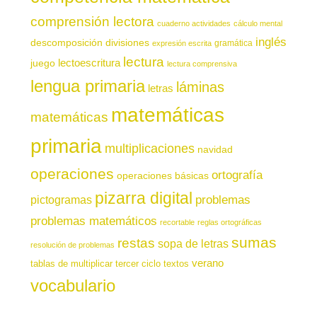
comprensión lectora
cuaderno actividades
cálculo mental
inglés
descomposición
divisiones
gramática
expresión escrita
lectura
juego
lectoescritura
lectura comprensiva
lengua primaria
láminas
letras
matemáticas
matemáticas
primaria
multiplicaciones
navidad
operaciones
ortografía
operaciones básicas
pizarra digital
pictogramas
problemas
problemas matemáticos
recortable
reglas ortográficas
sumas
restas
sopa de letras
resolución de problemas
verano
tablas de multiplicar
tercer ciclo
textos
vocabulario