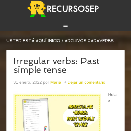
USTED ESTÁ AQUÍ:
INICIO
/
ARCHIVOS PARAVERBS
Irregular verbs: Past
simple tense
31 enero, 2022
por
María
Dejar un comentario
Hola
a