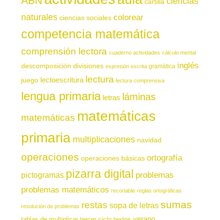
ABN
ciencias
cartilla
naturales
colorear
ciencias sociales
competencia matemática
comprensión lectora
cuaderno actividades
cálculo mental
inglés
descomposición
divisiones
gramática
expresión escrita
lectura
juego
lectoescritura
lectura comprensiva
lengua primaria
láminas
letras
matemáticas
matemáticas
primaria
multiplicaciones
navidad
operaciones
ortografía
operaciones básicas
pizarra digital
pictogramas
problemas
problemas matemáticos
recortable
reglas ortográficas
sumas
restas
sopa de letras
resolución de problemas
verano
tablas de multiplicar
tercer ciclo
textos