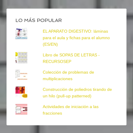
LO MÁS POPULAR
EL APARATO DIGESTIVO: láminas
para el aula y fichas para el alumno
(ES/EN)
Libro de SOPAS DE LETRAS -
RECURSOSEP
Colección de problemas de
multiplicaciones
Construcción de poliedros tirando de
un hilo (pull-up patterned)
Actividades de iniciación a las
fracciones