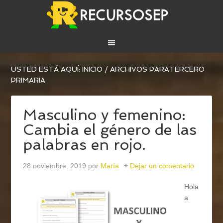
USTED ESTÁ AQUÍ:
INICIO
/
ARCHIVOS PARATERCERO
PRIMARIA
Masculino y femenino:
Cambia el género de las
palabras en rojo.
28 noviembre, 2019
por
María
Dejar un comentario
Hola
a