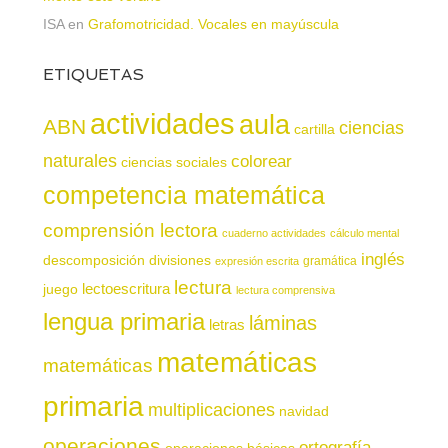
ISA
en
Grafomotricidad. Vocales en mayúscula
ETIQUETAS
actividades
aula
ABN
ciencias
cartilla
naturales
colorear
ciencias sociales
competencia matemática
comprensión lectora
cuaderno actividades
cálculo mental
inglés
descomposición
divisiones
gramática
expresión escrita
lectura
juego
lectoescritura
lectura comprensiva
lengua primaria
láminas
letras
matemáticas
matemáticas
primaria
multiplicaciones
navidad
operaciones
ortografía
operaciones básicas