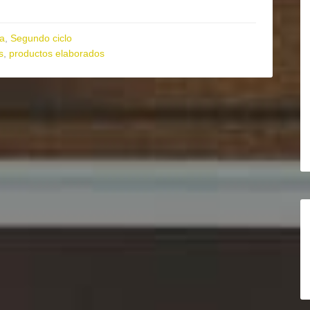
ia
,
Segundo ciclo
s
,
productos elaborados