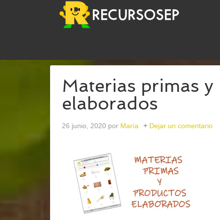
USTED ESTÁ AQUÍ:
INICIO
/
ARCHIVOS PARAPR
Materias primas y
elaborados
26 junio, 2020
por
María
Dejar un comentario