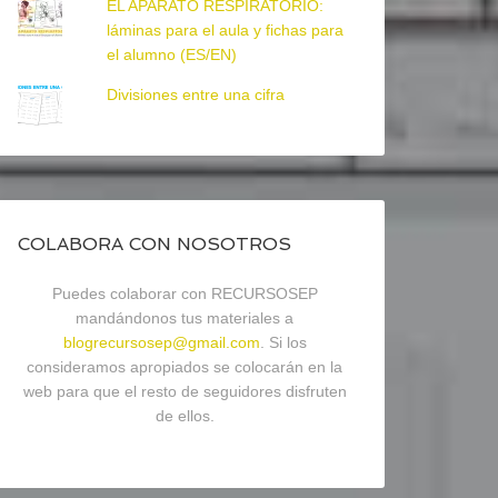
EL APARATO RESPIRATORIO:
láminas para el aula y fichas para
el alumno (ES/EN)
Divisiones entre una cifra
COLABORA CON NOSOTROS
Puedes colaborar con RECURSOSEP
mandándonos tus materiales a
blogrecursosep@gmail.com
. Si los
consideramos apropiados se colocarán en la
web para que el resto de seguidores disfruten
de ellos.