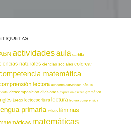
ETIQUETAS
actividades
aula
ABN
cartilla
ciencias naturales
colorear
ciencias sociales
competencia matemática
comprensión lectora
cuaderno actividades
cálculo
descomposición
divisiones
gramática
mental
expresión escrita
lectura
inglés
juego
lectoescritura
lectura comprensiva
lengua primaria
láminas
letras
matemáticas
matemáticas