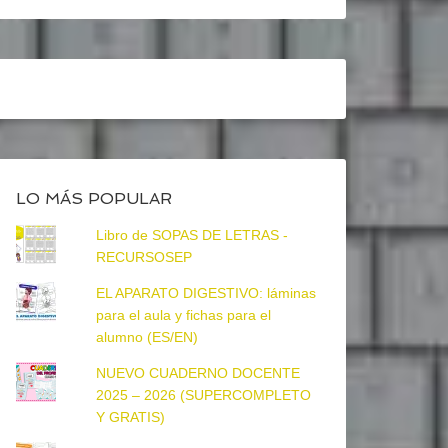
LO MÁS POPULAR
Libro de SOPAS DE LETRAS -
RECURSOSEP
EL APARATO DIGESTIVO: láminas
para el aula y fichas para el
alumno (ES/EN)
NUEVO CUADERNO DOCENTE
2025 – 2026 (SUPERCOMPLETO
Y GRATIS)