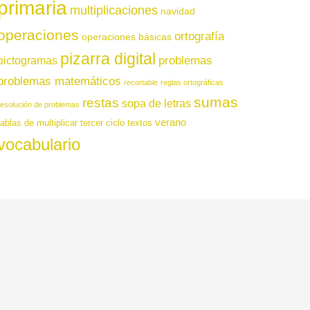
primaria
multiplicaciones
navidad
operaciones
ortografía
operaciones básicas
pizarra digital
pictogramas
problemas
problemas matemáticos
recortable
reglas ortográficas
sumas
restas
sopa de letras
resolución de problemas
verano
tablas de multiplicar
tercer ciclo
textos
vocabulario