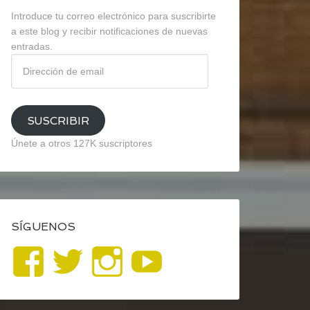
Introduce tu correo electrónico para suscribirte
a este blog y recibir notificaciones de nuevas
entradas.
Dirección
de
email
SUSCRIBIR
Únete a otros 127K suscriptores
SÍGUENOS
Ver
Ver
Ver
YouTube
perfil
perfil
perfil