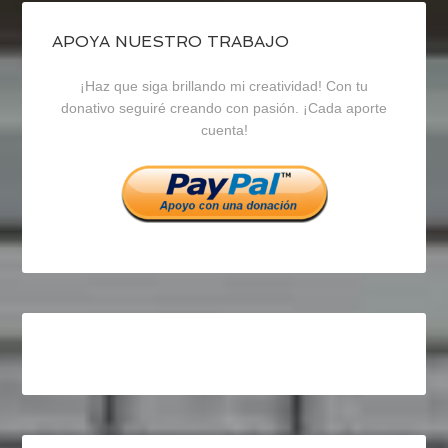
de
de
de
blogrecursosep
recursosep
recursosep
APOYA NUESTRO TRABAJO
¡Haz que siga brillando mi creatividad! Con tu
en
en
en
donativo seguiré creando con pasión. ¡Cada aporte
cuenta!
Facebook
Twitter
Instagram