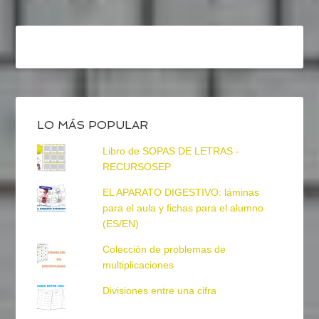
LO MÁS POPULAR
Libro de SOPAS DE LETRAS -
RECURSOSEP
EL APARATO DIGESTIVO: láminas
para el aula y fichas para el alumno
(ES/EN)
Colección de problemas de
multiplicaciones
Divisiones entre una cifra