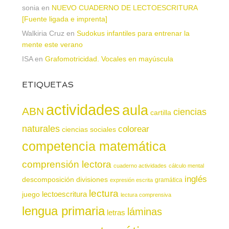
sonia
en
NUEVO CUADERNO DE LECTOESCRITURA
[Fuente ligada e imprenta]
Walkiria Cruz
en
Sudokus infantiles para entrenar la
mente este verano
ISA
en
Grafomotricidad. Vocales en mayúscula
ETIQUETAS
actividades
aula
ABN
ciencias
cartilla
naturales
colorear
ciencias sociales
competencia matemática
comprensión lectora
cuaderno actividades
cálculo mental
inglés
descomposición
divisiones
gramática
expresión escrita
lectura
juego
lectoescritura
lectura comprensiva
lengua primaria
láminas
letras