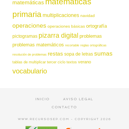
matemáticas
matemáticas
primaria
multiplicaciones
navidad
operaciones
ortografía
operaciones básicas
pizarra digital
pictogramas
problemas
problemas matemáticos
recortable
reglas ortográficas
sumas
restas
sopa de letras
resolución de problemas
verano
tablas de multiplicar
tercer ciclo
textos
vocabulario
INICIO
AVISO LEGAL
CONTACTO
WWW.RECURSOSEP.COM - COPYRIGHT 2026