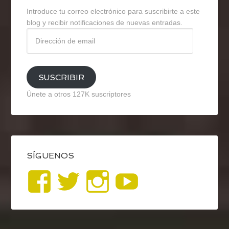
Introduce tu correo electrónico para suscribirte a este
blog y recibir notificaciones de nuevas entradas.
Dirección
de
email
SUSCRIBIR
Únete a otros 127K suscriptores
SÍGUENOS
Ver
Ver
Ver
YouTub
perfil
perfil
perfil