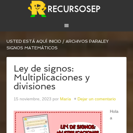
USTED ESTÁ AQUÍ:
INICIO
/
ARCHIVOS PARALEY
SIGNOS MATEMÁTICOS
Ley de signos:
Multiplicaciones y
divisiones
15 noviembre, 2023
por
María
Dejar un comentario
Hola
a