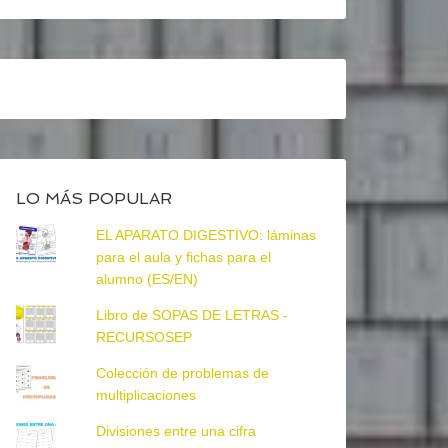
LO MÁS POPULAR
EL APARATO DIGESTIVO: láminas
para el aula y fichas para el
alumno (ES/EN)
Libro de SOPAS DE LETRAS -
RECURSOSEP
Colección de problemas de
multiplicaciones
Divisiones entre una cifra