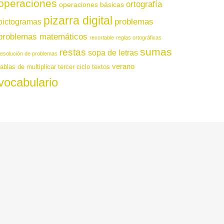
operaciones
ortografía
operaciones básicas
pizarra digital
pictogramas
problemas
problemas matemáticos
recortable
reglas ortográficas
sumas
restas
sopa de letras
resolución de problemas
verano
tablas de multiplicar
tercer ciclo
textos
vocabulario