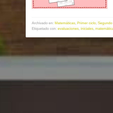
Archivado en:
Matemáticas
,
Primer ciclo
,
Segundo 
Etiquetado con:
evaluaciones
,
iniciales
,
matemática