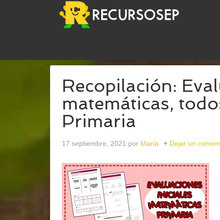
USTED ESTÁ AQUÍ:
INICIO
/
ARCHIVOS PARAINIC
Recopilación: Eval
matemáticas, todo
Primaria
17 septiembre, 2021
por
María
Dejar un coment