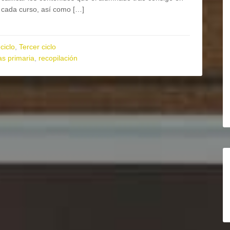
cada curso, así como […]
ciclo
,
Tercer ciclo
s primaria
,
recopilación