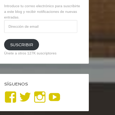
Introduce tu correo electrónico para suscribirte
a este blog y recibir notificaciones de nuevas
entradas.
Dirección
de
email
SUSCRIBIR
Únete a otros 127K suscriptores
SÍGUENOS
Ver
Ver
Ver
YouTube
perfil
perfil
perfil