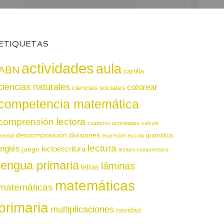
ETIQUETAS
actividades
aula
ABN
cartilla
ciencias naturales
colorear
ciencias sociales
competencia matemática
comprensión lectora
cuaderno actividades
cálculo
descomposición
divisiones
gramática
mental
expresión escrita
lectura
inglés
juego
lectoescritura
lectura comprensiva
lengua primaria
láminas
letras
matemáticas
matemáticas
primaria
multiplicaciones
navidad