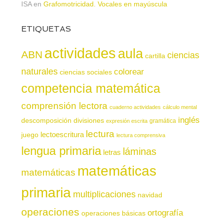
ISA
en
Grafomotricidad. Vocales en mayúscula
ETIQUETAS
actividades
aula
ABN
ciencias
cartilla
naturales
colorear
ciencias sociales
competencia matemática
comprensión lectora
cuaderno actividades
cálculo mental
inglés
descomposición
divisiones
gramática
expresión escrita
lectura
juego
lectoescritura
lectura comprensiva
lengua primaria
láminas
letras
matemáticas
matemáticas
primaria
multiplicaciones
navidad
operaciones
ortografía
operaciones básicas