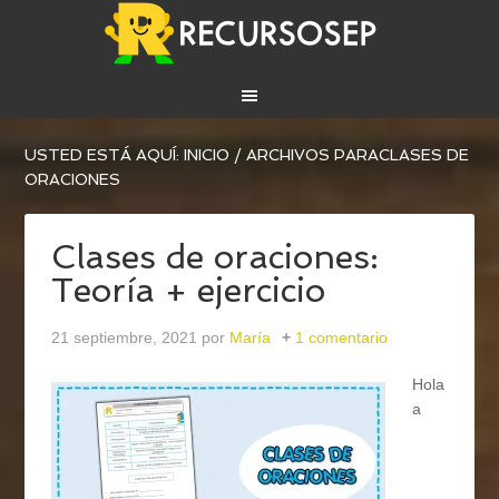
USTED ESTÁ AQUÍ:
INICIO
/
ARCHIVOS PARACLASES DE
ORACIONES
Clases de oraciones:
Teoría + ejercicio
21 septiembre, 2021
por
María
1 comentario
Hola
a