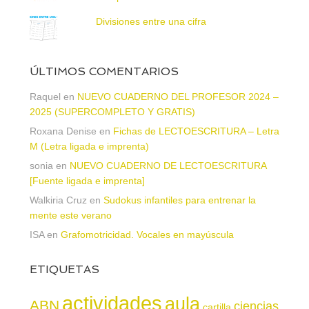
Divisiones entre una cifra
ÚLTIMOS COMENTARIOS
Raquel
en
NUEVO CUADERNO DEL PROFESOR 2024 –
2025 (SUPERCOMPLETO Y GRATIS)
Roxana Denise
en
Fichas de LECTOESCRITURA – Letra
M (Letra ligada e imprenta)
sonia
en
NUEVO CUADERNO DE LECTOESCRITURA
[Fuente ligada e imprenta]
Walkiria Cruz
en
Sudokus infantiles para entrenar la
mente este verano
ISA
en
Grafomotricidad. Vocales en mayúscula
ETIQUETAS
actividades
aula
ABN
ciencias
cartilla