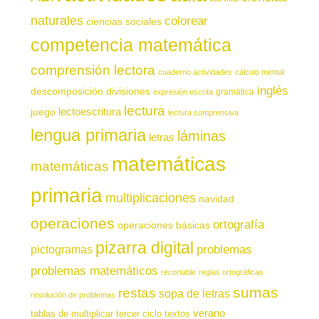
naturales
colorear
ciencias sociales
competencia matemática
comprensión lectora
cuaderno actividades
cálculo mental
inglés
descomposición
divisiones
gramática
expresión escrita
lectura
juego
lectoescritura
lectura comprensiva
lengua primaria
láminas
letras
matemáticas
matemáticas
primaria
multiplicaciones
navidad
operaciones
ortografía
operaciones básicas
pizarra digital
pictogramas
problemas
problemas matemáticos
recortable
reglas ortográficas
sumas
restas
sopa de letras
resolución de problemas
verano
tablas de multiplicar
tercer ciclo
textos