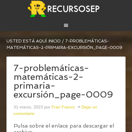
USTED ESTÁ AQUÍ:
INICIO
/
7-PROBLEMÁTICAS-
MATEMÁTICAS-2-PRIMARIA-EXCURSIÓN_PAGE-0009
7-problemáticas-
matemáticas-2-
primaria-
excursión_page-0009
31 marzo, 2023
por
Fran Franco
Dejar un
comentario
Pulsa sobre el enlace para descargar el
archivo: