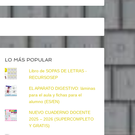
LO MÁS POPULAR
Libro de SOPAS DE LETRAS -
RECURSOSEP
EL APARATO DIGESTIVO: láminas
para el aula y fichas para el
alumno (ES/EN)
NUEVO CUADERNO DOCENTE
2025 – 2026 (SUPERCOMPLETO
Y GRATIS)