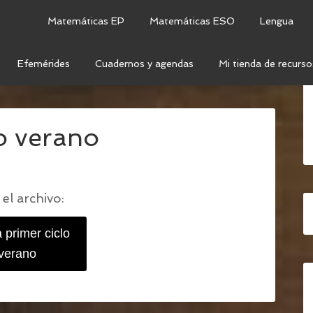
Matemáticas EP
Matemáticas ESO
Lengua
Efemérides
Cuadernos y agendas
Mi tienda de recurso
IVA PRIMER CICLO - VERANO
/
LECTURA PRIMER
lo verano
el archivo:
a primer ciclo
verano