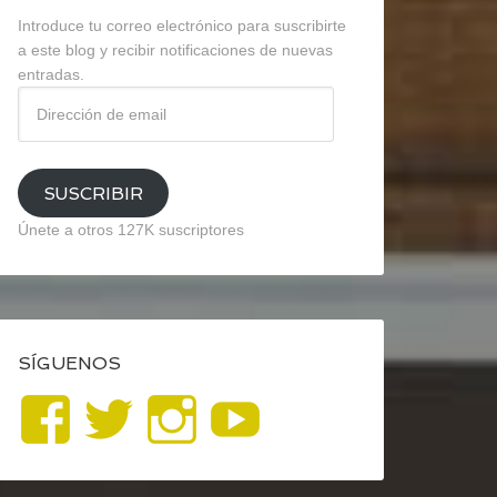
Introduce tu correo electrónico para suscribirte
a este blog y recibir notificaciones de nuevas
entradas.
Dirección
de
email
SUSCRIBIR
Únete a otros 127K suscriptores
SÍGUENOS
Ver
Ver
Ver
YouTube
perfil
perfil
perfil