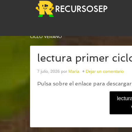
USTED ESTÁ AQUÍ:
INICIO
/
LECTURA COMPRENS
CICLO VERANO
lectura primer cic
7 julio, 2026
por
María
Dejar un comentario
Pulsa sobre el enlace para descargar 
lectur