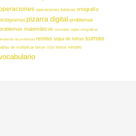
operaciones
ortografía
operaciones básicas
pizarra digital
pictogramas
problemas
problemas matemáticos
recortable
reglas ortográficas
sumas
restas
sopa de letras
resolución de problemas
verano
tablas de multiplicar
tercer ciclo
textos
vocabulario