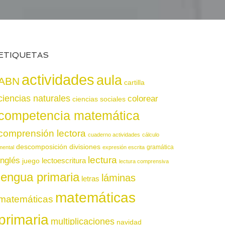
ETIQUETAS
actividades
aula
ABN
cartilla
ciencias naturales
colorear
ciencias sociales
competencia matemática
comprensión lectora
cuaderno actividades
cálculo
descomposición
divisiones
gramática
mental
expresión escrita
lectura
inglés
juego
lectoescritura
lectura comprensiva
lengua primaria
láminas
letras
matemáticas
matemáticas
primaria
multiplicaciones
navidad